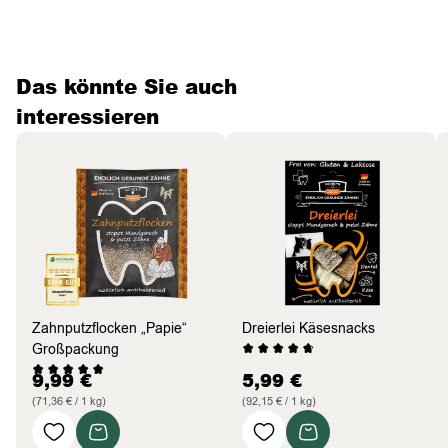
Das könnte Sie auch
interessieren
Zahnputzflocken „Papie“
Dreierlei Käsesnacks
Großpackung
9,99
€
5,99
€
(71,36 € / 1 kg)
(92,15 € / 1 kg)