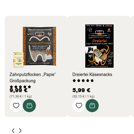
Hund
Bestseller
Zahnputzflocken „Papie“
Dreierlei Käsesnacks
Großpackung
9,99
€
5,99
€
(71,36 € / 1 kg)
(92,15 € / 1 kg)