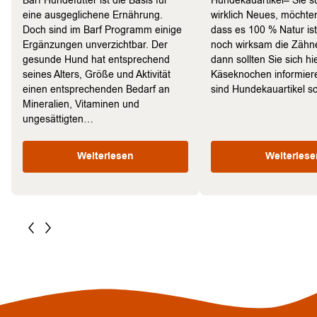
Barf Hundefutter ist die Basis für
Hundekauartikel– Sie 
eine ausgeglichene Ernährung.
wirklich Neues, möchten
Doch sind im Barf Programm einige
dass es 100 % Natur is
Ergänzungen unverzichtbar. Der
noch wirksam die Zähne
gesunde Hund hat entsprechend
dann sollten Sie sich hi
seines Alters, Größe und Aktivität
Käseknochen informie
einen entsprechenden Bedarf an
sind Hundekauartikel 
Mineralien, Vitaminen und
ungesättigten…
Weiterlesen
Weiterlese