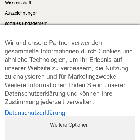
Wissenschaft
Auszeichnungen
soziales Engagement
Nachhaltigkeit
Rechtliches
Wir und unsere Partner verwenden
Impressum
gesammelte Informationen durch Cookies und
ähnliche Technologien, um Ihr Erlebnis auf
Datenschutz
unserer Website zu verbessern, die Nutzung
Widerrufsrecht
zu analysieren und für Marketingzwecke.
Allgemeine Geschäftsbedingungen
Weitere Informationen finden Sie in unserer
Versand und Lieferung
Datenschutzerklärung und können Ihre
Zahlungsweisen
Zustimmung jederzeit verwalten.
Barrierefreiheitserklärung
Datenschutzerklärung
Cookie Einstellungen
Weitere Optionen
Vertrag widerrufen