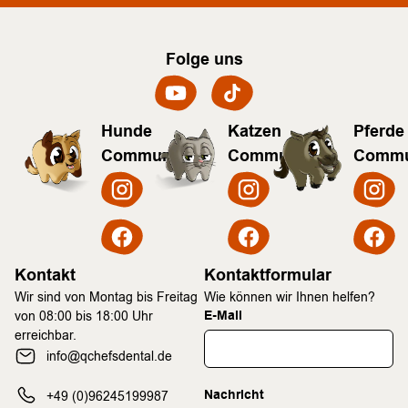
Folge uns
Hunde
Katzen
Pferde
Community
Community
Commu
Kontakt
Kontaktformular
Wir sind von Montag bis Freitag
Wie können wir Ihnen helfen?
E-Mail
von 08:00 bis 18:00 Uhr
erreichbar.
info@qchefsdental.de
Nachricht
+49 (0)96245199987