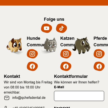
Folge uns
Hunde
Katzen
Pferde
Community
Community
Commu
Kontakt
Kontaktformular
Wir sind von Montag bis Freitag
Wie können wir Ihnen helfen?
E-Mail
von 08:00 bis 18:00 Uhr
erreichbar.
info@qchefsdental.de