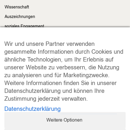
Wissenschaft
Auszeichnungen
soziales Engagement
Nachhaltigkeit
Rechtliches
Wir und unsere Partner verwenden
Impressum
gesammelte Informationen durch Cookies und
ähnliche Technologien, um Ihr Erlebnis auf
Datenschutz
unserer Website zu verbessern, die Nutzung
Widerrufsrecht
zu analysieren und für Marketingzwecke.
Allgemeine Geschäftsbedingungen
Weitere Informationen finden Sie in unserer
Versand und Lieferung
Datenschutzerklärung und können Ihre
Zahlungsweisen
Zustimmung jederzeit verwalten.
Barrierefreiheitserklärung
Datenschutzerklärung
Cookie Einstellungen
Weitere Optionen
Vertrag widerrufen