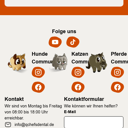
Folge uns
Hunde
Katzen
Pferde
Community
Community
Commu
Kontakt
Kontaktformular
Wir sind von Montag bis Freitag
Wie können wir Ihnen helfen?
E-Mail
von 08:00 bis 18:00 Uhr
erreichbar.
info@qchefsdental.de