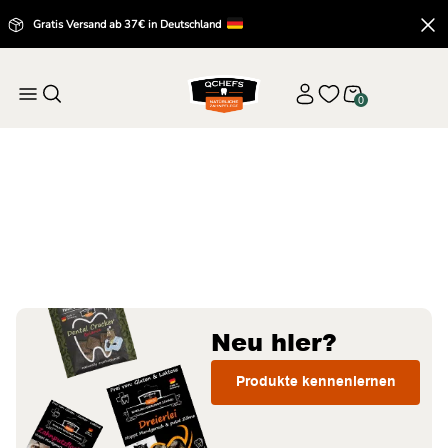
Gratis Versand ab 37€ in Deutschland
0
Startseite
Alle Produkte
Alle Produkte
Neu hier?
Produkte kennenlernen