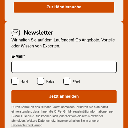
Zur Händlersuche
Newsletter
Wir halten Sie auf dem Laufenden! Ob Angebote, Vorteile
oder Wissen von Experten.
E-Mail*
Hund
Katze
Pferd
Jetzt anmelden
Durch Anklicken des Buttons “Jetzt anmelden” erklären Sie sich damit
einverstanden, dass Ihnen die Q-Pet GmbH regelmäßig Informationen per
E-Mail zuschickt. Sie können sich jederzeit von diesem Newsletter
abmelden. Weitere Datenschutzhinweise erhalten Sie in unserer
Datenschutzerklärung
.