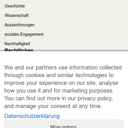
Geschichte
Wissenschaft
Auszeichnungen
soziales Engagement
Nachhaltigkeit
Rechtliches
Impressum
We and our partners use information collected
Datenschutz
through cookies and similar technologies to
Widerrufsrecht
improve your experience on our site, analyse
Allgemeine Geschäftsbedingungen
how you use it and for marketing purposes.
Versand und Lieferung
You can find out more in our privacy policy,
Zahlungsweisen
and manage your consent at any time.
Barrierefreiheitserklärung
Datenschutzerklärung
Cookie Einstellungen
More options