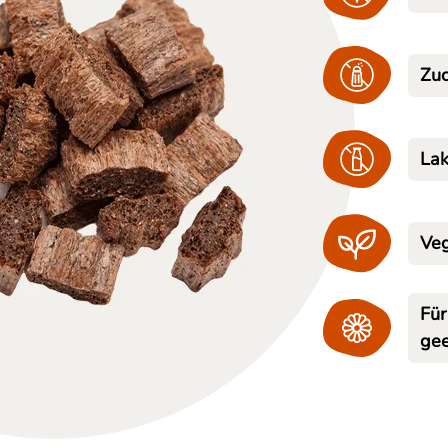
Zuc
Lak
Veg
Für
gee