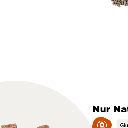
Nur Na
Glu