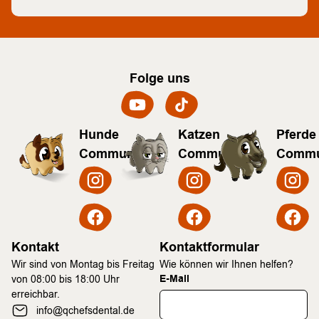
Folge uns
Hunde
Katzen
Pferde
Community
Community
Commu
Kontakt
Kontaktformular
Wir sind von Montag bis Freitag
Wie können wir Ihnen helfen?
E-Mail
von 08:00 bis 18:00 Uhr
erreichbar.
info@qchefsdental.de