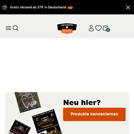
Gratis Versand ab 37€ in Deutschland
0
Startseite
Alle Produkte
Alle Produkte
Neu hier?
Produkte kennenlernen