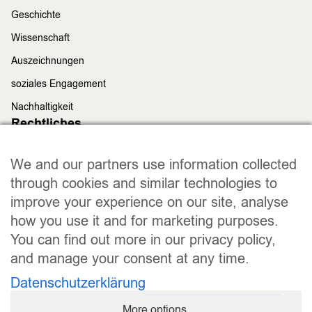
Geschichte
Wissenschaft
Auszeichnungen
soziales Engagement
Nachhaltigkeit
Rechtliches
Impressum
We and our partners use information collected
Datenschutz
through cookies and similar technologies to
Widerrufsrecht
improve your experience on our site, analyse
Allgemeine Geschäftsbedingungen
how you use it and for marketing purposes.
Versand und Lieferung
You can find out more in our privacy policy,
Zahlungsweisen
and manage your consent at any time.
Barrierefreiheitserklärung
Datenschutzerklärung
Cookie Einstellungen
More options