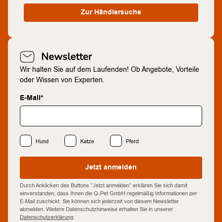
Zur Händlersuche
Newsletter
Wir halten Sie auf dem Laufenden! Ob Angebote, Vorteile
oder Wissen von Experten.
E-Mail*
Hund
Katze
Pferd
Jetzt anmelden
Durch Anklicken des Buttons “Jetzt anmelden” erklären Sie sich damit
einverstanden, dass Ihnen die Q-Pet GmbH regelmäßig Informationen per
E-Mail zuschickt. Sie können sich jederzeit von diesem Newsletter
abmelden. Weitere Datenschutzhinweise erhalten Sie in unserer
Datenschutzerklärung
.