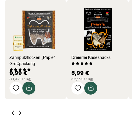
Zahnputzflocken „Papie“
Dreierlei Käsesnacks
Großpackung
9,99
€
5,99
€
(71,36 € / 1 kg)
(92,15 € / 1 kg)