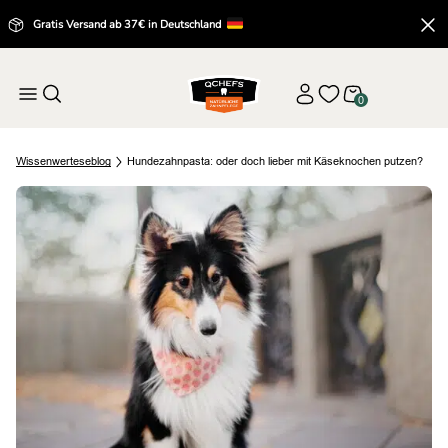
Gratis Versand ab 37€ in Deutschland
0
Wissenwertes
eblog
Hundezahnpasta: oder doch lieber mit Käseknochen putzen?