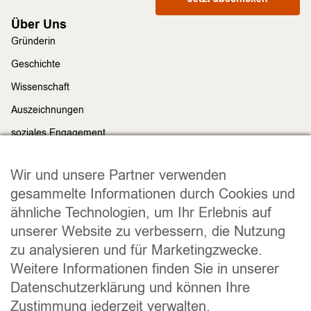
Über Uns
Gründerin
Geschichte
Wissenschaft
Auszeichnungen
soziales Engagement
Nachhaltigkeit
Rechtliches
Wir und unsere Partner verwenden
Impressum
gesammelte Informationen durch Cookies und
ähnliche Technologien, um Ihr Erlebnis auf
Datenschutz
unserer Website zu verbessern, die Nutzung
Widerrufsrecht
zu analysieren und für Marketingzwecke.
Allgemeine Geschäftsbedingungen
Weitere Informationen finden Sie in unserer
Versand und Lieferung
Datenschutzerklärung und können Ihre
Zahlungsweisen
Zustimmung jederzeit verwalten.