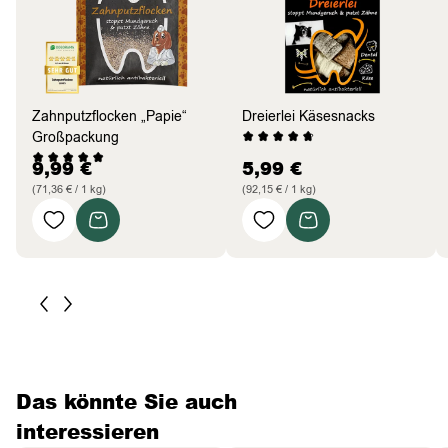
Zahnputzflocken „Papie“
Dreierlei Käsesnacks
Großpackung
9,99
€
5,99
€
(71,36 € / 1 kg)
(92,15 € / 1 kg)
Das könnte Sie auch
interessieren