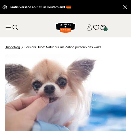
Gratis Versand ab 37€ in Deutschland
0
Hund
eblog
Leckerli Hund: Natur pur mit Zähne putzen!- das wär‘s!