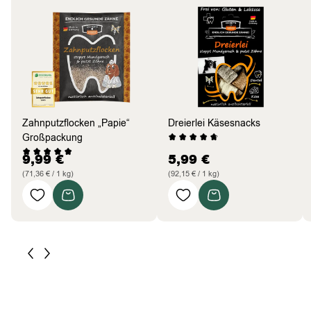
Zahnputzflocken „Papie“
Dreierlei Käsesnacks
Großpackung
9,99
€
5,99
€
(71,36 € / 1 kg)
(92,15 € / 1 kg)