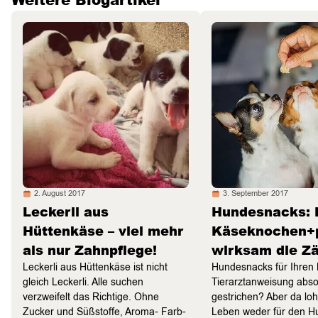
2. August 2017
3. September 2017
Leckerli aus
Hundesnacks: 
Hüttenkäse – viel mehr
Käseknochen+p
als nur Zahnpflege!
wirksam die Z
Leckerli aus Hüttenkäse ist nicht
Hundesnacks für Ihren L
gleich Leckerli. Alle suchen
Tierarztanweisung abso
verzweifelt das Richtige. Ohne
gestrichen? Aber da loh
Zucker und Süßstoffe, Aroma- Farb-
Leben weder für den Hu