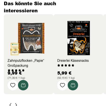
Das könnte Sie auch
interessieren
Zahnputzflocken „Papie“
Dreierlei Käsesnacks
Großpackung
9,99
€
5,99
€
(71,36 € / 1 kg)
(92,15 € / 1 kg)