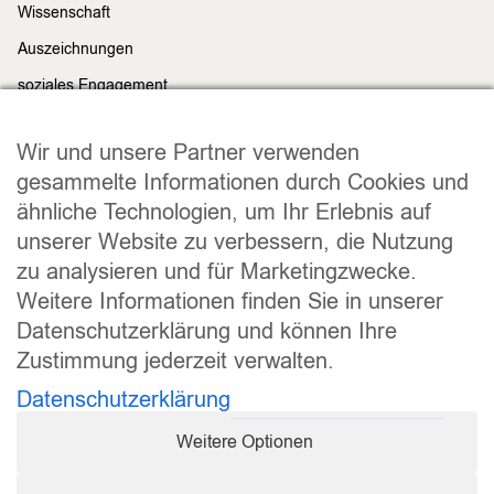
Wissenschaft
Auszeichnungen
soziales Engagement
Nachhaltigkeit
Rechtliches
Wir und unsere Partner verwenden
Impressum
gesammelte Informationen durch Cookies und
ähnliche Technologien, um Ihr Erlebnis auf
Datenschutz
unserer Website zu verbessern, die Nutzung
Widerrufsrecht
zu analysieren und für Marketingzwecke.
Allgemeine Geschäftsbedingungen
Weitere Informationen finden Sie in unserer
Versand und Lieferung
Datenschutzerklärung und können Ihre
Zahlungsweisen
Zustimmung jederzeit verwalten.
Barrierefreiheitserklärung
Datenschutzerklärung
Cookie Einstellungen
Weitere Optionen
Vertrag widerrufen