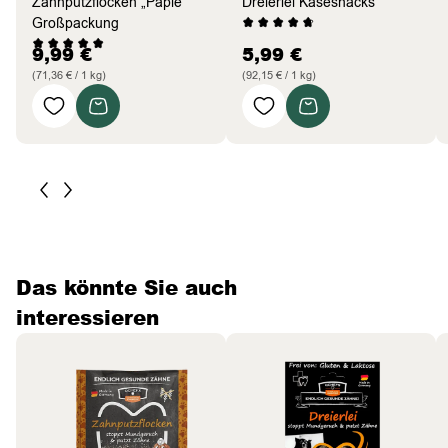
Zahnputzflocken „Papie“
Dreierlei Käsesnacks
Großpackung
9,99
€
5,99
€
(71,36 € / 1 kg)
(92,15 € / 1 kg)
Das könnte Sie auch
interessieren