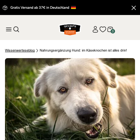
Gratis Versand ab 37€ in Deutschland
0
Wissenwertes
eblog
Nahrungsergänzung Hund: im Käseknochen ist alles drin!