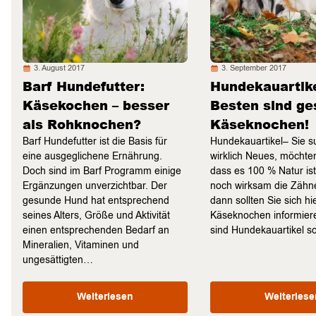
3. August 2017
3. September 2017
Barf Hundefutter:
Hundekauartike
Käsekochen – besser
Besten sind g
als Rohknochen?
Käseknochen!
Barf Hundefutter ist die Basis für
Hundekauartikel– Sie 
eine ausgeglichene Ernährung.
wirklich Neues, möchten
Doch sind im Barf Programm einige
dass es 100 % Natur is
Ergänzungen unverzichtbar. Der
noch wirksam die Zähne
gesunde Hund hat entsprechend
dann sollten Sie sich hi
seines Alters, Größe und Aktivität
Käseknochen informie
einen entsprechenden Bedarf an
sind Hundekauartikel 
Mineralien, Vitaminen und
ungesättigten…
Weiterlesen
Weiterlese