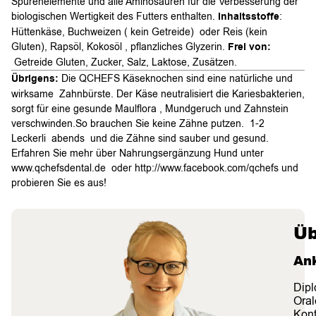
Spurenelemente und alle Aminosäuren für die Verbesserung der
biologischen Wertigkeit des Futters enthalten.
Inhaltsstoffe
:
Hüttenkäse, Buchweizen ( kein Getreide) oder Reis (kein
Gluten), Rapsöl, Kokosöl , pflanzliches Glyzerin.
Frei von:
Getreide Gluten, Zucker, Salz, Laktose, Zusätzen.
Übrigens:
Die QCHEFS Käseknochen sind eine natürliche und
wirksame Zahnbürste. Der Käse neutralisiert die Kariesbakterien,
sorgt für eine gesunde Maulflora , Mundgeruch und Zahnstein
verschwinden.So brauchen Sie keine Zähne putzen. 1-2
Leckerli abends und die Zähne sind sauber und gesund.
Erfahren Sie mehr über Nahrungsergänzung Hund unter
www.qchefsdental.de oder http://www.facebook.com/qchefs und
probieren Sie es aus!
Üb
An
Dipl
Oral
Kont