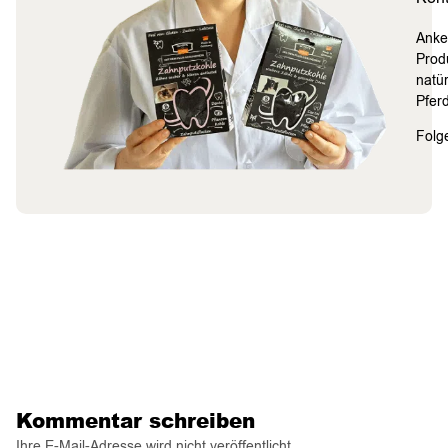
Anke
Prod
natü
Pferd
Folge
Kommentar schreiben
Ihre E-Mail-Adresse wird nicht veröffentlicht.