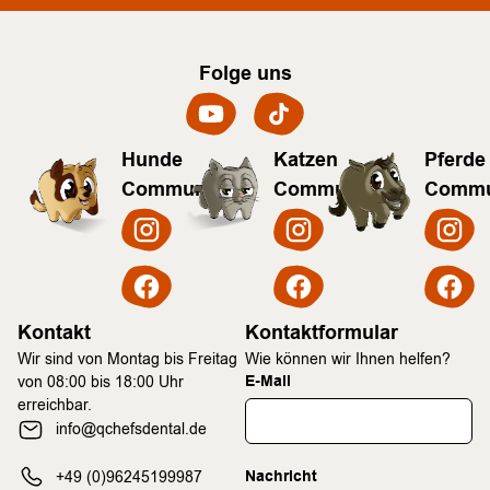
Folge uns
Hunde
Katzen
Pferde
Community
Community
Commu
Kontakt
Kontaktformular
Wir sind von Montag bis Freitag
Wie können wir Ihnen helfen?
E-Mail
von 08:00 bis 18:00 Uhr
erreichbar.
info@qchefsdental.de
Nachricht
+49 (0)96245199987