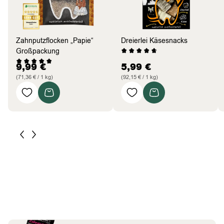
Zahnputzflocken „Papie“
Dreierlei Käsesnacks
Großpackung
9,99
€
5,99
€
(71,36 € / 1 kg)
(92,15 € / 1 kg)