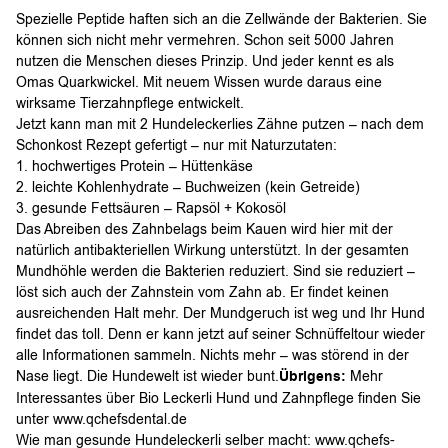
Spezielle Peptide haften sich an die Zellwände der Bakterien. Sie
können sich nicht mehr vermehren. Schon seit 5000 Jahren
nutzen die Menschen dieses Prinzip. Und jeder kennt es als
Omas Quarkwickel. Mit neuem Wissen wurde daraus eine
wirksame Tierzahnpflege entwickelt.
Jetzt kann man mit 2 Hundeleckerlies Zähne putzen – nach dem
Schonkost Rezept gefertigt – nur mit Naturzutaten:
1. hochwertiges Protein – Hüttenkäse
2. leichte Kohlenhydrate – Buchweizen (kein Getreide)
3. gesunde Fettsäuren – Rapsöl + Kokosöl
Das Abreiben des Zahnbelags beim Kauen wird hier mit der
natürlich antibakteriellen Wirkung unterstützt. In der gesamten
Mundhöhle werden die Bakterien reduziert. Sind sie reduziert –
löst sich auch der Zahnstein vom Zahn ab. Er findet keinen
ausreichenden Halt mehr. Der Mundgeruch ist weg und Ihr Hund
findet das toll. Denn er kann jetzt auf seiner Schnüffeltour wieder
alle Informationen sammeln. Nichts mehr – was störend in der
Nase liegt. Die Hundewelt ist wieder bunt.
Übrigens:
Mehr
Interessantes über Bio Leckerli Hund und Zahnpflege finden Sie
unter www.qchefsdental.de
Wie man gesunde Hundeleckerli selber macht: www.qchefs-