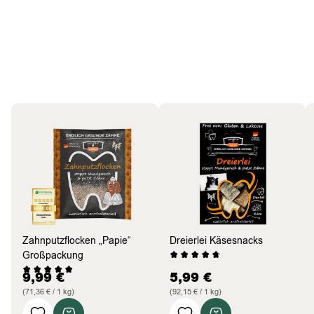
Hund
Bestseller
Zahnputzflocken „Papie“
Dreierlei Käsesnacks
Großpackung
9,99
€
5,99
€
(71,36 € / 1 kg)
(92,15 € / 1 kg)