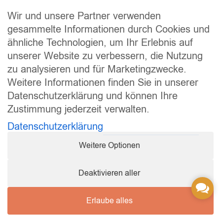
Nachhaltigkeit
Rechtliches
Wir und unsere Partner verwenden
Impressum
gesammelte Informationen durch Cookies und
ähnliche Technologien, um Ihr Erlebnis auf
Datenschutz
unserer Website zu verbessern, die Nutzung
Widerrufsrecht
zu analysieren und für Marketingzwecke.
Allgemeine Geschäftsbedingungen
Weitere Informationen finden Sie in unserer
Versand und Lieferung
Datenschutzerklärung und können Ihre
Zahlungsweisen
Zustimmung jederzeit verwalten.
Barrierefreiheitserklärung
Datenschutzerklärung
Cookie Einstellungen
Weitere Optionen
Vertrag widerrufen
Sicher bezahlen
Deaktivieren aller
Conta
Us
Erlaube alles
Copyright © 2026 Q-Pet GmbH. All rights reserved.