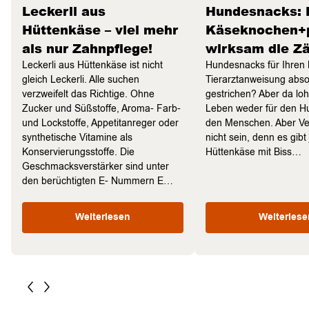
Leckerli aus
Hundesnacks: 
Hüttenkäse – viel mehr
Käseknochen+p
als nur Zahnpflege!
wirksam die Z
Leckerli aus Hüttenkäse ist nicht
Hundesnacks für Ihren L
gleich Leckerli. Alle suchen
Tierarztanweisung abso
verzweifelt das Richtige. Ohne
gestrichen? Aber da loh
Zucker und Süßstoffe, Aroma- Farb-
Leben weder für den Hu
und Lockstoffe, Appetitanreger oder
den Menschen. Aber Ve
synthetische Vitamine als
nicht sein, denn es gibt 
Konservierungsstoffe. Die
Hüttenkäse mit Biss…
Geschmacksverstärker sind unter
den berüchtigten E- Nummern E…
Weiterlesen
Weiterlese