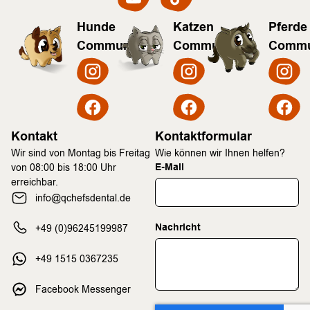
Hunde
Katzen
Pferde
Community
Community
Commu
Kontakt
Kontaktformular
Wir sind von Montag bis Freitag
Wie können wir Ihnen helfen?
E-Mail
von 08:00 bis 18:00 Uhr
erreichbar.
info@qchefsdental.de
Nachricht
+49 (0)96245199987
+49 1515 0367235
Facebook Messenger