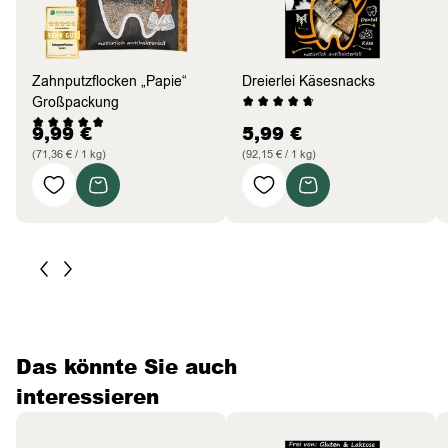
Zahnputzflocken „Papie“
Dreierlei Käsesnacks
Großpackung
9,99
€
5,99
€
(71,36 € / 1 kg)
(92,15 € / 1 kg)
Das könnte Sie auch
interessieren