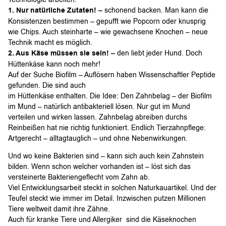
1. Nur natürliche Zutaten! –
schonend backen. Man kann die
Konsistenzen bestimmen – gepufft wie Popcorn oder knusprig
wie Chips. Auch steinharte – wie gewachsene Knochen – neue
Technik macht es möglich.
2. Aus Käse müssen sie sein! –
den liebt jeder Hund. Doch
Hüttenkäse kann noch mehr!
Auf der Suche Biofilm – Auflösern haben Wissenschaftler Peptide
gefunden. Die sind auch
im Hüttenkäse enthalten. Die Idee: Den Zahnbelag – der Biofilm
im Mund – natürlich antibakteriell lösen. Nur gut im Mund
verteilen und wirken lassen. Zahnbelag abreiben durchs
Reinbeißen hat nie richtig funktioniert. Endlich Tierzahnpflege:
Artgerecht – alltagtauglich – und ohne Nebenwirkungen.
Und wo keine Bakterien sind – kann sich auch kein Zahnstein
bilden. Wenn schon welcher vorhanden ist – löst sich das
versteinerte Bakteriengeflecht vom Zahn ab.
Viel Entwicklungsarbeit steckt in solchen Naturkauartikel. Und der
Teufel steckt wie immer im Detail. Inzwischen putzen Millionen
Tiere weltweit damit ihre Zähne.
Auch für kranke Tiere und Allergiker sind die Käseknochen