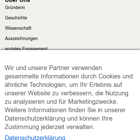
Über Uns
Gründerin
Geschichte
Wissenschaft
Auszeichnungen
soziales Engagement
Nachhaltigkeit
Rechtliches
Wir und unsere Partner verwenden
Impressum
gesammelte Informationen durch Cookies und
ähnliche Technologien, um Ihr Erlebnis auf
Datenschutz
unserer Website zu verbessern, die Nutzung
Widerrufsrecht
zu analysieren und für Marketingzwecke.
Allgemeine Geschäftsbedingungen
Weitere Informationen finden Sie in unserer
Versand und Lieferung
Datenschutzerklärung und können Ihre
Zahlungsweisen
Zustimmung jederzeit verwalten.
Barrierefreiheitserklärung
Datenschutzerklärung