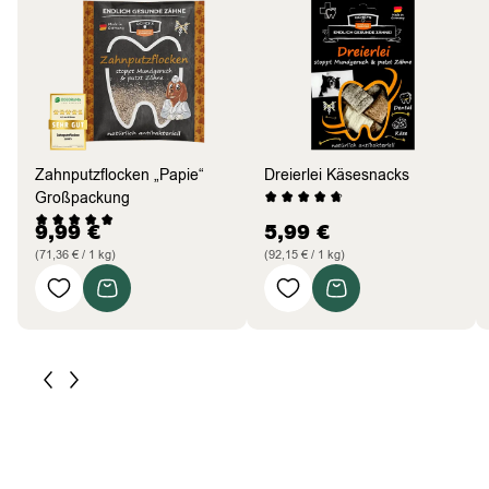
Zahnputzflocken „Papie“
Dreierlei Käsesnacks
Großpackung
9,99
€
5,99
€
(71,36 € / 1 kg)
(92,15 € / 1 kg)