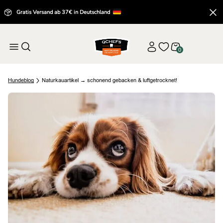
Gratis Versand ab 37€ in Deutschland
0
Hund
eblog
Naturkauartikel → schonend gebacken & luftgetrocknet!