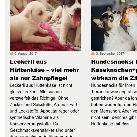
2. August 2017
3. September 2017
Leckerli aus
Hundesnacks: 
Hüttenkäse – viel mehr
Käseknochen+p
als nur Zahnpflege!
wirksam die Z
Leckerli aus Hüttenkäse ist nicht
Hundesnacks für Ihren L
gleich Leckerli. Alle suchen
Tierarztanweisung abso
verzweifelt das Richtige. Ohne
gestrichen? Aber da loh
Zucker und Süßstoffe, Aroma- Farb-
Leben weder für den Hu
und Lockstoffe, Appetitanreger oder
den Menschen. Aber Ve
synthetische Vitamine als
nicht sein, denn es gibt 
Konservierungsstoffe. Die
Hüttenkäse mit Biss…
Geschmacksverstärker sind unter
den berüchtigten E- Nummern E…