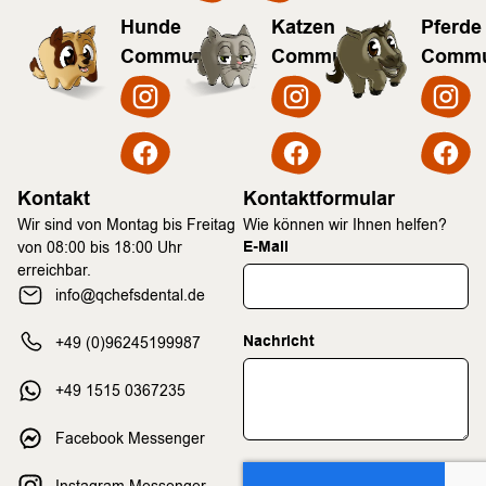
Hunde
Katzen
Pferde
Community
Community
Commu
Kontakt
Kontaktformular
Wir sind von Montag bis Freitag
Wie können wir Ihnen helfen?
E-Mail
von 08:00 bis 18:00 Uhr
erreichbar.
info@qchefsdental.de
Nachricht
+49 (0)96245199987
+49 1515 0367235
Facebook Messenger