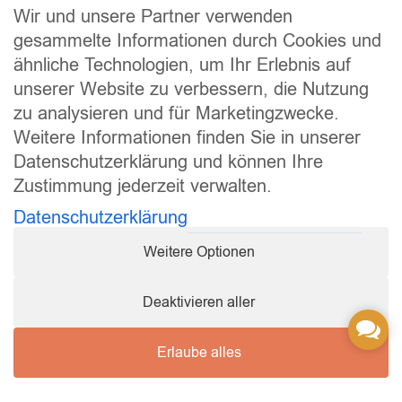
Rechtliches
Wir und unsere Partner verwenden
Impressum
gesammelte Informationen durch Cookies und
ähnliche Technologien, um Ihr Erlebnis auf
Datenschutz
unserer Website zu verbessern, die Nutzung
Widerrufsrecht
zu analysieren und für Marketingzwecke.
Allgemeine Geschäftsbedingungen
Weitere Informationen finden Sie in unserer
Versand und Lieferung
Datenschutzerklärung und können Ihre
Zahlungsweisen
Zustimmung jederzeit verwalten.
Barrierefreiheitserklärung
Datenschutzerklärung
Cookie Einstellungen
Weitere Optionen
Vertrag widerrufen
Sicher bezahlen
Deaktivieren aller
Conta
Us
Erlaube alles
Copyright © 2026 Q-Pet GmbH. All rights reserved.