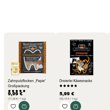
Hund
Bestseller
Zahnputzflocken „Papie“
Dreierlei Käsesnacks
Großpackung
9,99
€
5,99
€
(71,36 € / 1 kg)
(92,15 € / 1 kg)