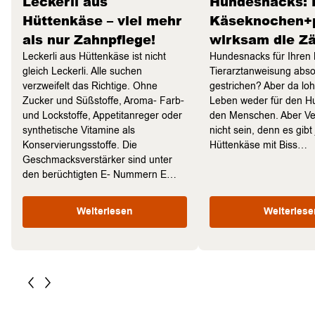
Leckerli aus
Hundesnacks: 
Hüttenkäse – viel mehr
Käseknochen+p
als nur Zahnpflege!
wirksam die Z
Leckerli aus Hüttenkäse ist nicht
Hundesnacks für Ihren L
gleich Leckerli. Alle suchen
Tierarztanweisung abso
verzweifelt das Richtige. Ohne
gestrichen? Aber da loh
Zucker und Süßstoffe, Aroma- Farb-
Leben weder für den Hu
und Lockstoffe, Appetitanreger oder
den Menschen. Aber Ve
synthetische Vitamine als
nicht sein, denn es gibt 
Konservierungsstoffe. Die
Hüttenkäse mit Biss…
Geschmacksverstärker sind unter
den berüchtigten E- Nummern E…
Weiterlesen
Weiterlese