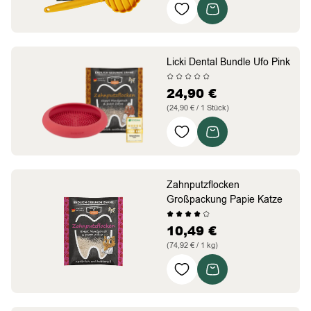
herrlich geknuspert
Bakterien kontrolliert
getreide- und zuckerfrei
Licki Dental Bundle Ufo Pink
24,90
€
(24,90 € / 1 Stück)
Rutsch- & Spritzschutz
Stressreduktion und
positive Verstärkung
Multifunktionale
Zahnputzflocken
Nutzung
Großpackung Papie Katze
10,49
€
(74,92 € / 1 kg)
intensiv Zahnstein weg
auf der Schleckmatte
für alle Katzen