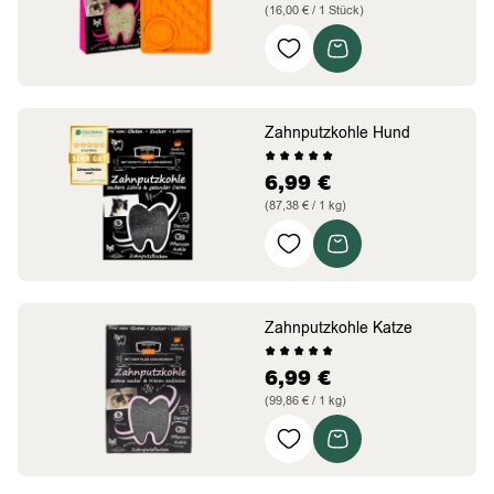
(16,00 € / 1 Stück)
kompakt und handlich
mit Trinkkuhle
langsam gefuttert
Zahnputzkohle Hund
6,99
€
(87,38 € / 1 kg)
Zahnputzflocken mit
Kohle
Darm & Immun gestärkt
Nieren unterstützt
Zahnputzkohle Katze
6,99
€
(99,86 € / 1 kg)
Zahnputzflocken mit
Kohle
Darm & Immun gestärkt