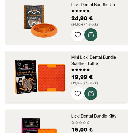
Licki Dental Bundle Ufo
24,90
€
(24,90 € / 1 Stück)
Rutsch- & Spritzschutz
Stressreduktion und
positive Verstärkung
Multifunktionale
Mini Licki Dental Bundle
Nutzung
Soother Tuff S
19,99
€
(19,99 € / 1 Stück)
fürs intensive
Schlecken
fördert die
Konzentration
Licki Dental Bundle Kitty
Belohnt oder
Pausenzeit
16,00
€