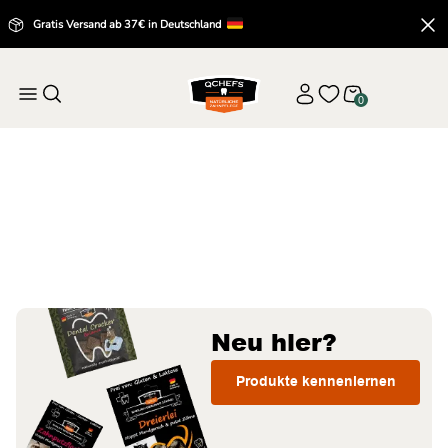
Gratis Versand ab 37€ in Deutschland
0
Startseite
Alle Produkte
Alle Produkte
Neu hier?
Produkte kennenlernen