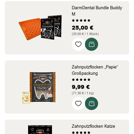
Nieren unterstützt
DarmDental Bundle Buddy
M
25,00
€
(25,00 € / 1 Stück)
Slow Feeder
Besser verdauen
Stressabbau &
Beruhigung
Zahnputzflocken „Papie“
Großpackung
9,99
€
(71,36 € / 1 kg)
intensiv fürs Zahnstein
weg
Refill Packung in nur
Papier
Zahnputzflocken Katze
auf der Schleckmatte