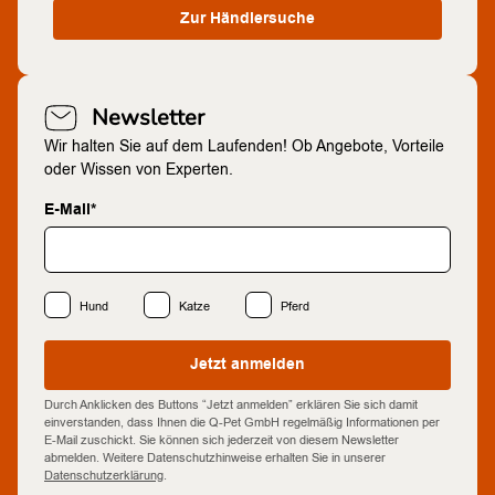
Zur Händlersuche
Newsletter
Wir halten Sie auf dem Laufenden! Ob Angebote, Vorteile
oder Wissen von Experten.
E-Mail*
Hund
Katze
Pferd
Jetzt anmelden
Durch Anklicken des Buttons “Jetzt anmelden” erklären Sie sich damit
einverstanden, dass Ihnen die Q-Pet GmbH regelmäßig Informationen per
E-Mail zuschickt. Sie können sich jederzeit von diesem Newsletter
abmelden. Weitere Datenschutzhinweise erhalten Sie in unserer
Datenschutzerklärung
.