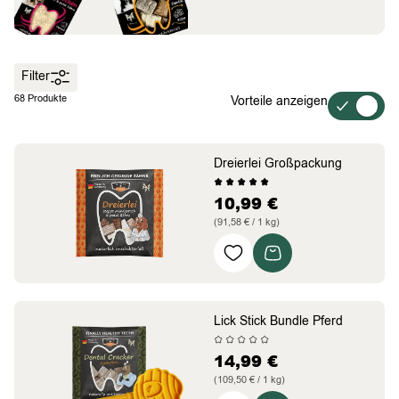
Filter
68 Produkte
Vorteile anzeigen
Dreierlei Großpackung
10,99
€
(91,58 € / 1 kg)
beliebter Sortenmix
auch Schlinger kauen
in Nur Papier verpackt
Lick Stick Bundle Pferd
14,99
€
(109,50 € / 1 kg)