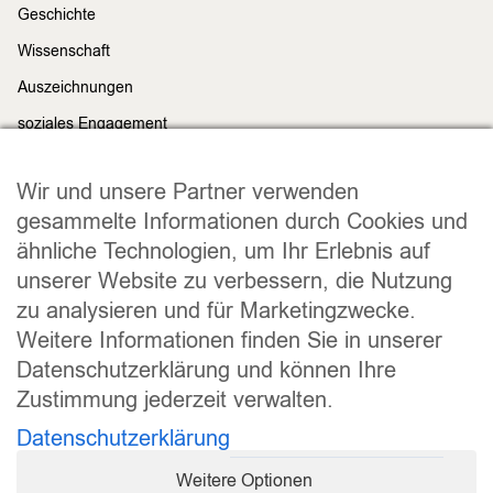
Geschichte
Wissenschaft
Auszeichnungen
soziales Engagement
Nachhaltigkeit
Rechtliches
Wir und unsere Partner verwenden
Impressum
gesammelte Informationen durch Cookies und
ähnliche Technologien, um Ihr Erlebnis auf
Datenschutz
unserer Website zu verbessern, die Nutzung
Widerrufsrecht
zu analysieren und für Marketingzwecke.
Allgemeine Geschäftsbedingungen
Weitere Informationen finden Sie in unserer
Versand und Lieferung
Datenschutzerklärung und können Ihre
Zahlungsweisen
Zustimmung jederzeit verwalten.
Barrierefreiheitserklärung
Datenschutzerklärung
Cookie Einstellungen
Weitere Optionen