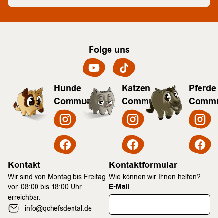
Folge uns
Hunde
Katzen
Pferde
Community
Community
Commu
Kontakt
Kontaktformular
Wir sind von Montag bis Freitag
Wie können wir Ihnen helfen?
E-Mail
von 08:00 bis 18:00 Uhr
erreichbar.
info@qchefsdental.de