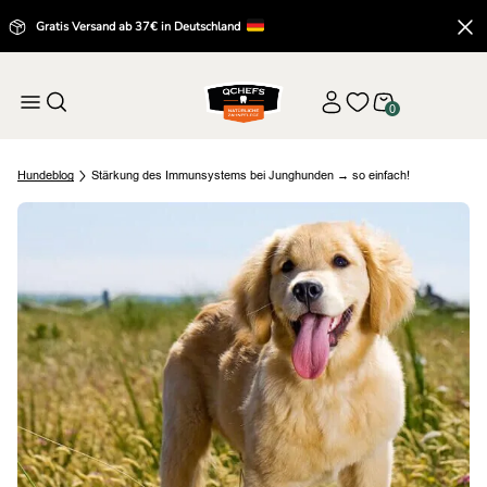
Gratis Versand ab 37€ in Deutschland
0
Hund
eblog
Stärkung des Immunsystems bei Junghunden → so einfach!