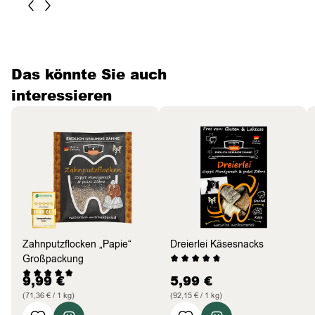
Das könnte Sie auch
interessieren
Zahnputzflocken „Papie“
Dreierlei Käsesnacks
Großpackung
9,99
€
5,99
€
(71,36 € / 1 kg)
(92,15 € / 1 kg)