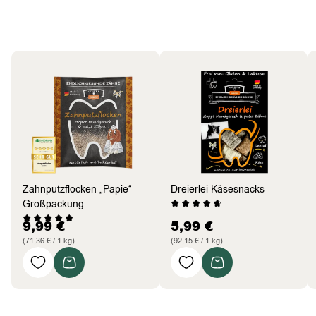
Hund
Bestseller
Zahnputzflocken „Papie“
Dreierlei Käsesnacks
Großpackung
9,99
€
5,99
€
(71,36 € / 1 kg)
(92,15 € / 1 kg)