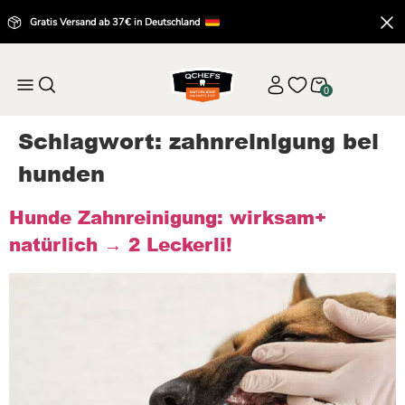
Gratis Versand ab 37€ in Deutschland
0
Schlagwort:
zahnreinigung bei
hunden
Hunde Zahnreinigung: wirksam+
natürlich → 2 Leckerli!