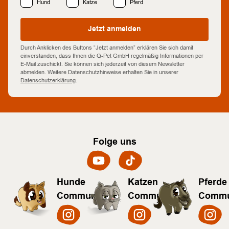
Hund
Katze
Pferd
Jetzt anmelden
Durch Anklicken des Buttons “Jetzt anmelden” erklären Sie sich damit
einverstanden, dass Ihnen die Q-Pet GmbH regelmäßig Informationen per
E-Mail zuschickt. Sie können sich jederzeit von diesem Newsletter
abmelden. Weitere Datenschutzhinweise erhalten Sie in unserer
Datenschutzerklärung
.
Folge uns
Hunde
Katzen
Pferde
Community
Community
Commu