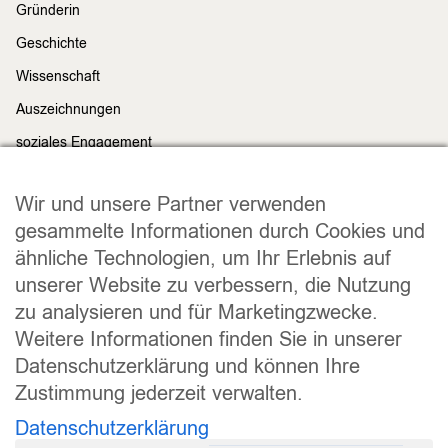
Gründerin
Geschichte
Wissenschaft
Auszeichnungen
soziales Engagement
Nachhaltigkeit
Rechtliches
Wir und unsere Partner verwenden
Impressum
gesammelte Informationen durch Cookies und
ähnliche Technologien, um Ihr Erlebnis auf
Datenschutz
unserer Website zu verbessern, die Nutzung
Widerrufsrecht
zu analysieren und für Marketingzwecke.
Allgemeine Geschäftsbedingungen
Weitere Informationen finden Sie in unserer
Versand und Lieferung
Datenschutzerklärung und können Ihre
Zahlungsweisen
Zustimmung jederzeit verwalten.
Barrierefreiheitserklärung
Datenschutzerklärung