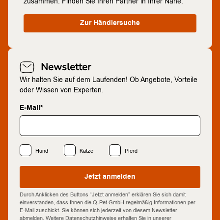
zusammen. Finden Sie Ihren Partner in Ihrer Nähe.
Zur Händlersuche
Newsletter
Wir halten Sie auf dem Laufenden! Ob Angebote, Vorteile
oder Wissen von Experten.
E-Mail*
Hund
Katze
Pferd
Jetzt anmelden
Durch Anklicken des Buttons “Jetzt anmelden” erklären Sie sich damit
einverstanden, dass Ihnen die Q-Pet GmbH regelmäßig Informationen per
E-Mail zuschickt. Sie können sich jederzeit von diesem Newsletter
abmelden. Weitere Datenschutzhinweise erhalten Sie in unserer