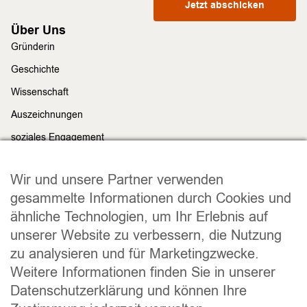
Jetzt abschicken
Über Uns
Gründerin
Geschichte
Wissenschaft
Auszeichnungen
soziales Engagement
Nachhaltigkeit
Rechtliches
Wir und unsere Partner verwenden
Impressum
gesammelte Informationen durch Cookies und
ähnliche Technologien, um Ihr Erlebnis auf
Datenschutz
unserer Website zu verbessern, die Nutzung
Widerrufsrecht
zu analysieren und für Marketingzwecke.
Allgemeine Geschäftsbedingungen
Weitere Informationen finden Sie in unserer
Versand und Lieferung
Datenschutzerklärung und können Ihre
Zahlungsweisen