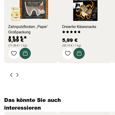
Zahnputzflocken „Papie“
Dreierlei Käsesnacks
Großpackung
9,99
€
5,99
€
(71,36 € / 1 kg)
(92,15 € / 1 kg)
Das könnte Sie auch
interessieren