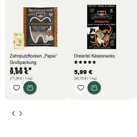
Zahnputzflocken „Papie“
Dreierlei Käsesnacks
Großpackung
9,99
€
5,99
€
(71,36 € / 1 kg)
(92,15 € / 1 kg)