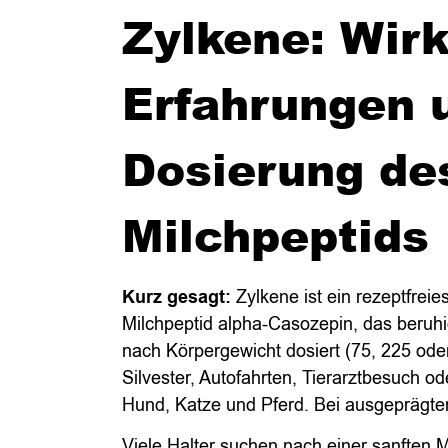
Zylkene: Wir
Erfahrungen 
Dosierung de
Milchpeptids
Kurz gesagt:
Zylkene ist ein rezeptfreie
Milchpeptid alpha-Casozepin, das beruhig
nach Körpergewicht dosiert (75, 225 ode
Silvester, Autofahrten, Tierarztbesuch o
Hund, Katze und Pferd. Bei ausgeprägter 
Viele Halter suchen nach einer sanften Mö