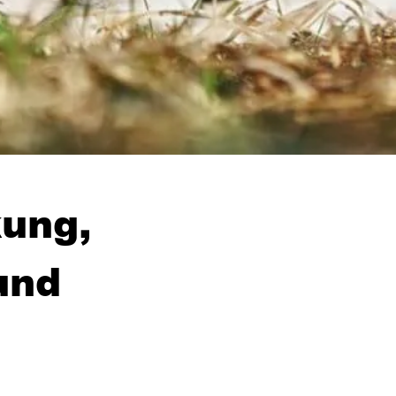
kung,
und