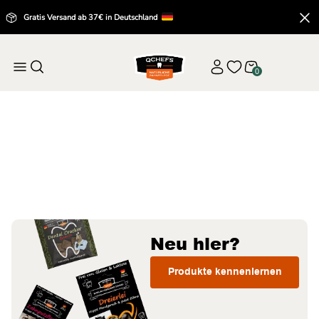
Gratis Versand ab 37€ in Deutschland
0
Startseite
Alle Produkte
Alle Produkte
Neu hier?
Produkte kennenlernen