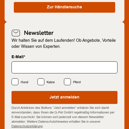
Zur Händlersuche
Newsletter
Wir halten Sie auf dem Laufenden! Ob Angebote, Vorteile
oder Wissen von Experten.
E-Mail*
Hund
Katze
Pferd
Jetzt anmelden
Durch Anklicken des Buttons “Jetzt anmelden” erklären Sie sich damit
einverstanden, dass Ihnen die Q-Pet GmbH regelmäßig Informationen per
E-Mail zuschickt. Sie können sich jederzeit von diesem Newsletter
abmelden. Weitere Datenschutzhinweise erhalten Sie in unserer
Datenschutzerklärung
.