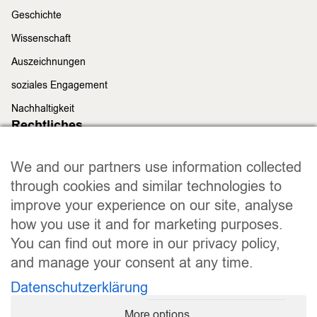
Geschichte
Wissenschaft
Auszeichnungen
soziales Engagement
Nachhaltigkeit
Rechtliches
Impressum
We and our partners use information collected
Datenschutz
through cookies and similar technologies to
Widerrufsrecht
improve your experience on our site, analyse
Allgemeine Geschäftsbedingungen
how you use it and for marketing purposes.
Versand und Lieferung
You can find out more in our privacy policy,
Zahlungsweisen
and manage your consent at any time.
Barrierefreiheitserklärung
Datenschutzerklärung
Cookie Einstellungen
More options