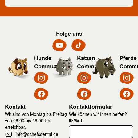
Folge uns
Hunde
Katzen
Pferde
Community
Community
Commu
Kontakt
Kontaktformular
Wir sind von Montag bis Freitag
Wie können wir Ihnen helfen?
E-Mail
von 08:00 bis 18:00 Uhr
erreichbar.
info@qchefsdental.de