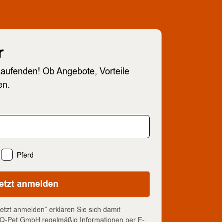
r
Laufenden! Ob Angebote, Vorteile
en.
Pferd
etzt anmelden
etzt anmelden” erklären Sie sich damit
e Q-Pet GmbH regelmäßig Informationen per E-