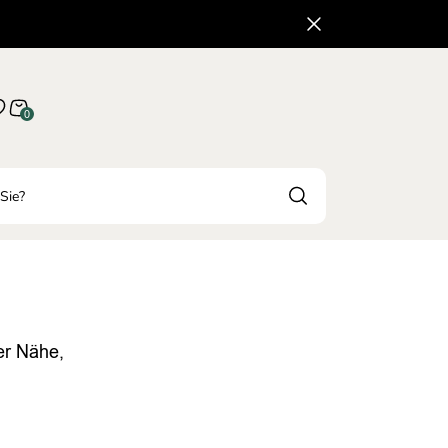
0
er Nähe,