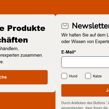
Newslette
re Produkte
Wir halten Sie auf dem 
chäften
oder Wissen von Expert
hhändlern,
E-Mail*
ierexperten zusammen.
he.
Hund
Katze
che
J
Durch Anklicken des Buttons “J
einverstanden, dass Ihnen di