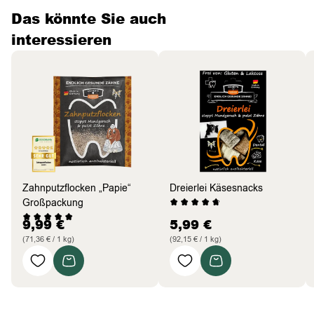
Das könnte Sie auch
interessieren
Zahnputzflocken „Papie“
Dreierlei Käsesnacks
Großpackung
9,99
€
5,99
€
(71,36 € / 1 kg)
(92,15 € / 1 kg)