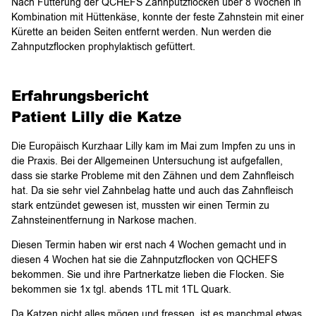
Nach Fütterung der QCHEFS Zahnputzflocken über 8 Wochen in
Kombination mit Hüttenkäse, konnte der feste Zahnstein mit einer
Kürette an beiden Seiten entfernt werden. Nun werden die
Zahnputzflocken prophylaktisch gefüttert.
Erfahrungsbericht
Patient Lilly die Katze
Die Europäisch Kurzhaar Lilly kam im Mai zum Impfen zu uns in
die Praxis. Bei der Allgemeinen Untersuchung ist aufgefallen,
dass sie starke Probleme mit den Zähnen und dem Zahnfleisch
hat. Da sie sehr viel Zahnbelag hatte und auch das Zahnfleisch
stark entzündet gewesen ist, mussten wir einen Termin zu
Zahnsteinentfernung in Narkose machen.
Diesen Termin haben wir erst nach 4 Wochen gemacht und in
diesen 4 Wochen hat sie die Zahnputzflocken von QCHEFS
bekommen. Sie und ihre Partnerkatze lieben die Flocken. Sie
bekommen sie 1x tgl. abends 1TL mit 1TL Quark.
Da Katzen nicht alles mögen und fressen, ist es manchmal etwas