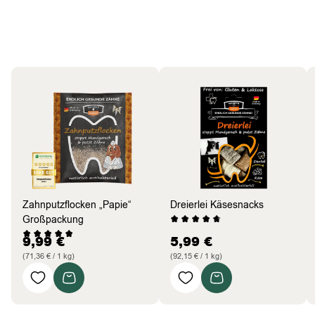
Hund
Bestseller
Zahnputzflocken „Papie“
Dreierlei Käsesnacks
Großpackung
9,99
€
5,99
€
(71,36 € / 1 kg)
(92,15 € / 1 kg)