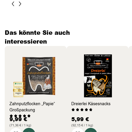
Das könnte Sie auch
interessieren
Zahnputzflocken „Papie“
Dreierlei Käsesnacks
Großpackung
9,99
€
5,99
€
(71,36 € / 1 kg)
(92,15 € / 1 kg)