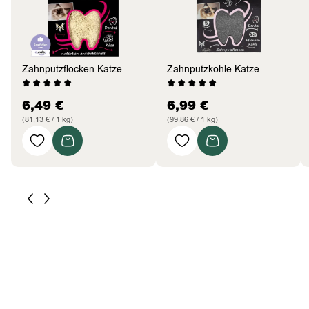
Zahnputzflocken Katze
Zahnputzkohle Katze
6,49
€
6,99
€
(81,13 € / 1 kg)
(99,86 € / 1 kg)