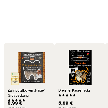
Hund
Bestseller
Zahnputzflocken „Papie“
Dreierlei Käsesnacks
Großpackung
9,99
€
5,99
€