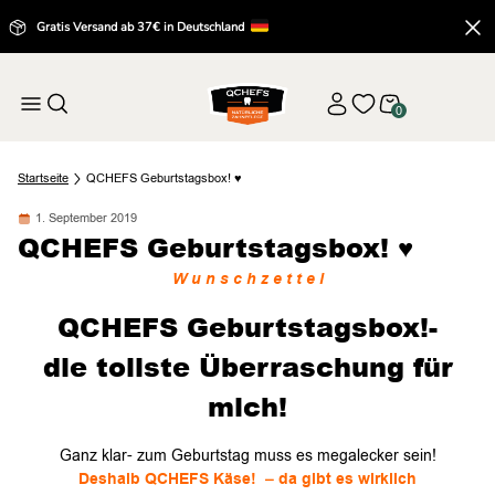
Gratis Versand ab 37€ in Deutschland
0
Startseite
QCHEFS Geburtstagsbox! ♥
1. September 2019
QCHEFS Geburtstagsbox! ♥
W u n s c h z e t t e l
QCHEFS Geburtstagsbox!-
die tollste Überraschung für
mich!
Ganz klar- zum Geburtstag muss es megalecker sein!
Deshalb QCHEFS Käse! – da gibt es wirklich