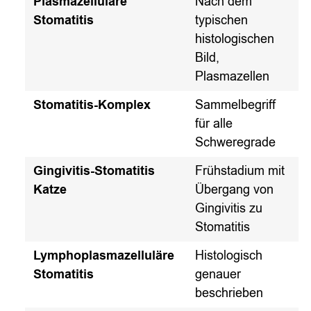
Plasmazelluläre
Nach dem
Stomatitis
typischen
histologischen
Bild,
Plasmazellen
Stomatitis-Komplex
Sammelbegriff
für alle
Schweregrade
Gingivitis-Stomatitis
Frühstadium mit
Katze
Übergang von
Gingivitis zu
Stomatitis
Lymphoplasmazelluläre
Histologisch
Stomatitis
genauer
beschrieben