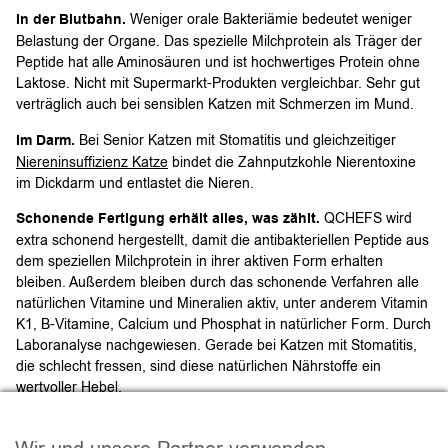
In der Blutbahn.
Weniger orale Bakteriämie bedeutet weniger
Belastung der Organe. Das spezielle Milchprotein als Träger der
Peptide hat alle Aminosäuren und ist hochwertiges Protein ohne
Laktose. Nicht mit Supermarkt-Produkten vergleichbar. Sehr gut
verträglich auch bei sensiblen Katzen mit Schmerzen im Mund.
Im Darm.
Bei Senior Katzen mit Stomatitis und gleichzeitiger
Niereninsuffizienz Katze
bindet die Zahnputzkohle Nierentoxine
im Dickdarm und entlastet die Nieren.
Schonende Fertigung erhält alles, was zählt.
QCHEFS wird
extra schonend hergestellt, damit die antibakteriellen Peptide aus
dem speziellen Milchprotein in ihrer aktiven Form erhalten
bleiben. Außerdem bleiben durch das schonende Verfahren alle
natürlichen Vitamine und Mineralien aktiv, unter anderem Vitamin
K1, B-Vitamine, Calcium und Phosphat in natürlicher Form. Durch
Laboranalyse nachgewiesen. Gerade bei Katzen mit Stomatitis,
die schlecht fressen, sind diese natürlichen Nährstoffe ein
wertvoller Hebel.
Stomatitis Katze: Anwendung im