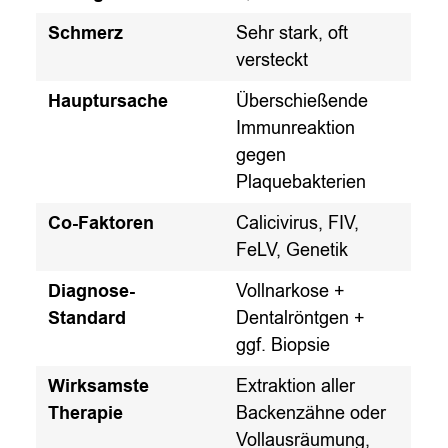
Schmerz
Sehr stark, oft
versteckt
Hauptursache
Überschießende
Immunreaktion
gegen
Plaquebakterien
Co-Faktoren
Calicivirus, FIV,
FeLV, Genetik
Diagnose-
Vollnarkose +
Standard
Dentalröntgen +
ggf. Biopsie
Wirksamste
Extraktion aller
Therapie
Backenzähne oder
Vollausräumung,