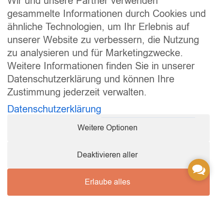
Wir und unsere Partner verwenden
Alltag
gesammelte Informationen durch Cookies und
QCHEFS wird täglich nach dem Futter als Nachtisch gegeben.
ähnliche Technologien, um Ihr Erlebnis auf
Nicht ins Futter mischen. Die antibakteriellen Peptide müssen
unserer Website zu verbessern, die Nutzung
sich im Mund verteilen, damit sie dort wirken können. Bei Katzen
zu analysieren und für Marketingzwecke.
mit Stomatitis sind die sanften Zahnputzflocken zu wählen.
Weitere Informationen finden Sie in unserer
Anwendungsweg
Wie
Datenschutzerklärung und können Ihre
Zustimmung jederzeit verwalten.
Geschmacksneutrales
Tägliche Routine
Datenschutzerklärung
Pulver auf
Schleckpaste
Weitere Optionen
Oder mit
Weich, gleitfähig
Deaktivieren aller
laktosearmem
Conta
Joghurt
Us
Erlaube alles
2 Teelöffel Nassfutter
Auf Napfboden
mit Pulver vermischt
als Nachtisch