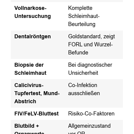
Vollnarkose-
Komplette
Untersuchung
Schleimhaut-
Beurteilung
Dentalröntgen
Goldstandard, zeigt
FORL und Wurzel-
Befunde
Biopsie der
Bei diagnostischer
Schleimhaut
Unsicherheit
Calicivirus-
Co-Infektion
Tupfertest, Mund-
ausschließen
Abstrich
FIV/FeLV-Bluttest
Risiko-Co-Faktoren
Blutbild +
Allgemeinzustand
vor OP