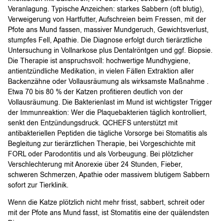
Veranlagung. Typische Anzeichen: starkes Sabbern (oft blutig),
Verweigerung von Hartfutter, Aufschreien beim Fressen, mit der
Pfote ans Mund fassen, massiver Mundgeruch, Gewichtsverlust,
stumpfes Fell, Apathie. Die Diagnose erfolgt durch tierärztliche
Untersuchung in Vollnarkose plus Dentalröntgen und ggf. Biopsie.
Die Therapie ist anspruchsvoll: hochwertige Mundhygiene,
antientzündliche Medikation, in vielen Fällen Extraktion aller
Backenzähne oder Vollausräumung als wirksamste Maßnahme .
Etwa 70 bis 80 % der Katzen profitieren deutlich von der
Vollausräumung. Die Bakterienlast im Mund ist wichtigster Trigger
der Immunreaktion: Wer die Plaquebakterien täglich kontrolliert,
senkt den Entzündungsdruck. QCHEFS unterstützt mit
antibakteriellen Peptiden die tägliche Vorsorge bei Stomatitis als
Begleitung zur tierärztlichen Therapie, bei Vorgeschichte mit
FORL oder Parodontitis und als Vorbeugung. Bei plötzlicher
Verschlechterung mit Anorexie über 24 Stunden, Fieber,
schweren Schmerzen, Apathie oder massivem blutigem Sabbern
sofort zur Tierklinik.
Wenn die Katze plötzlich nicht mehr frisst, sabbert, schreit oder
mit der Pfote ans Mund fasst, ist Stomatitis eine der quälendsten