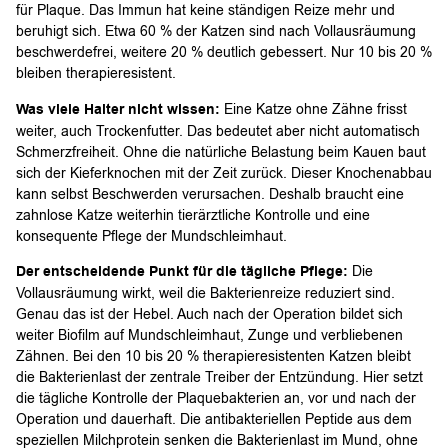
für Plaque. Das Immun hat keine ständigen Reize mehr und
beruhigt sich. Etwa 60 % der Katzen sind nach Vollausräumung
beschwerdefrei, weitere 20 % deutlich gebessert. Nur 10 bis 20 %
bleiben therapieresistent.
Was viele Halter nicht wissen:
Eine Katze ohne Zähne frisst
weiter, auch Trockenfutter. Das bedeutet aber nicht automatisch
Schmerzfreiheit. Ohne die natürliche Belastung beim Kauen baut
sich der Kieferknochen mit der Zeit zurück. Dieser Knochenabbau
kann selbst Beschwerden verursachen. Deshalb braucht eine
zahnlose Katze weiterhin tierärztliche Kontrolle und eine
konsequente Pflege der Mundschleimhaut.
Der entscheidende Punkt für die tägliche Pflege:
Die
Vollausräumung wirkt, weil die Bakterienreize reduziert sind.
Genau das ist der Hebel. Auch nach der Operation bildet sich
weiter Biofilm auf Mundschleimhaut, Zunge und verbliebenen
Zähnen. Bei den 10 bis 20 % therapieresistenten Katzen bleibt
die Bakterienlast der zentrale Treiber der Entzündung. Hier setzt
die tägliche Kontrolle der Plaquebakterien an, vor und nach der
Operation und dauerhaft. Die antibakteriellen Peptide aus dem
speziellen Milchprotein senken die Bakterienlast im Mund, ohne