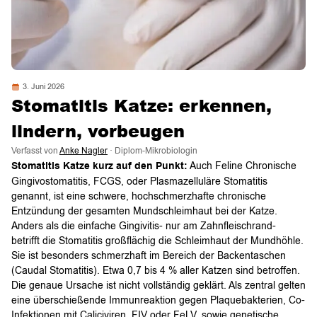
3. Juni 2026
Stomatitis Katze: erkennen,
lindern, vorbeugen
Verfasst von
Anke Nagler
· Diplom-Mikrobiologin
Stomatitis Katze kurz auf den Punkt:
Auch Feline Chronische
Gingivostomatitis, FCGS, oder Plasmazelluläre Stomatitis
genannt, ist eine schwere, hochschmerzhafte chronische
Entzündung der gesamten Mundschleimhaut bei der Katze.
Anders als die einfache Gingivitis- nur am Zahnfleischrand-
betrifft die Stomatitis großflächig die Schleimhaut der Mundhöhle.
Sie ist besonders schmerzhaft im Bereich der Backentaschen
(Caudal Stomatitis). Etwa 0,7 bis 4 % aller Katzen sind betroffen.
Die genaue Ursache ist nicht vollständig geklärt. Als zentral gelten
eine überschießende Immunreaktion gegen Plaquebakterien, Co-
Infektionen mit Caliciviren, FIV oder FeLV, sowie genetische