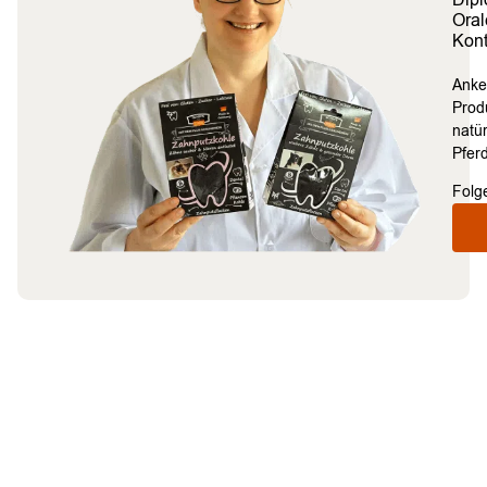
Dipl
Oral
Kont
Anke
Prod
natü
Pferd
Folg