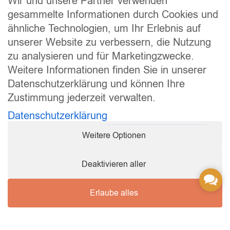
Wir und unsere Partner verwenden
gesammelte Informationen durch Cookies und
Zur Händlersuche
ähnliche Technologien, um Ihr Erlebnis auf
unserer Website zu verbessern, die Nutzung
zu analysieren und für Marketingzwecke.
Newsletter
Weitere Informationen finden Sie in unserer
Wir halten Sie auf dem Laufenden! Ob Angebote, Vorteile
Datenschutzerklärung und können Ihre
oder Wissen von Experten.
Zustimmung jederzeit verwalten.
E-Mail*
Datenschutzerklärung
Weitere Optionen
Hund
Katze
Pferd
Deaktivieren aller
Conta
Jetzt anmelden
Us
Erlaube alles
Durch Anklicken des Buttons “Jetzt anmelden” erklären Sie sich damit
einverstanden, dass Ihnen die Q-Pet GmbH regelmäßig Informationen per
E-Mail zuschickt. Sie können sich jederzeit von diesem Newsletter
abmelden. Weitere Datenschutzhinweise erhalten Sie in unserer