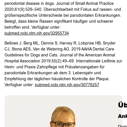
periodontal disease in dogs. Journal of Small Animal Practice
2020;61(9):529–540. Übersichtsarbeit mit Fokus auf rassen- und
größenspezifische Unterschiede bei parodontalen Erkrankungen.
Belegt, dass kleine Rassen signifikant häufiger und schwerer
betroffen sind. Verfügbar unter:
pubmed.ncbi.nlm.nih.gov/32955734
Bellows J, Berg ML, Dennis S, Harvey R, Lobprise HB, Snyder
CJ, Stone AES, Van de Wetering AG. 2019 AAHA Dental Care
Guidelines for Dogs and Cats. Journal of the American Animal
Hospital Association 2019;55(2):49–69. Internationale Leitlinie zur
Heim- und Praxis-Zahnpflege mit Prävalenzangaben für
parodontale Erkrankungen ab dem 3. Lebensjahr und
Empfehlung der täglichen häuslichen Kontrolle der Plaque.
Verfügbar unter:
pubmed.ncbi.nlm.nih.gov/30776257
Üb
An