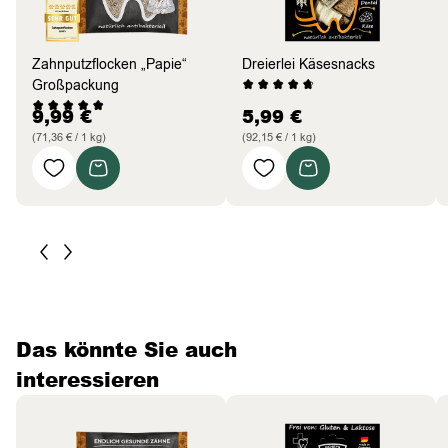
Zahnputzflocken „Papie“
Dreierlei Käsesnacks
Großpackung
9,99
€
5,99
€
(71,36 € / 1 kg)
(92,15 € / 1 kg)
Das könnte Sie auch
interessieren