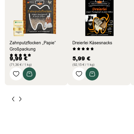
Zahnputzflocken „Papie“
Dreierlei Käsesnacks
Großpackung
9,99
€
5,99
€
(71,36 € / 1 kg)
(92,15 € / 1 kg)