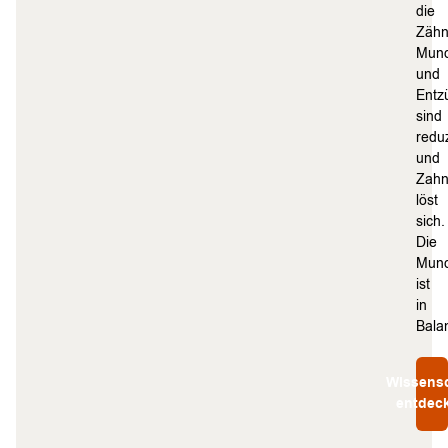
die
Zähn
Mund
und
Entz
sind
reduz
und
Zahn
löst
sich.
Die
Mund
ist
in
Bala
Wissensc
entdec