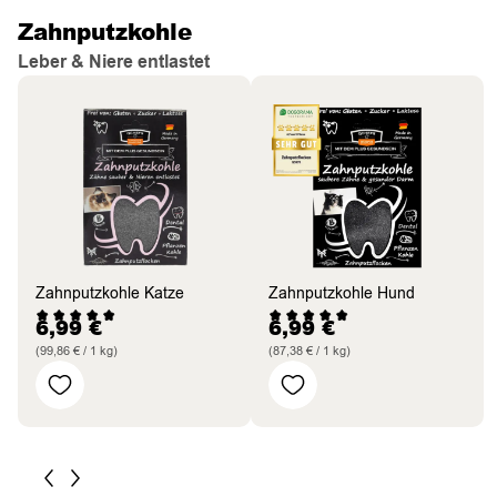
Zahnputzkohle
Leber & Niere entlastet
Zahnputzkohle Katze
Zahnputzkohle Hund
6,99
€
6,99
€
(99,86 € / 1 kg)
(87,38 € / 1 kg)