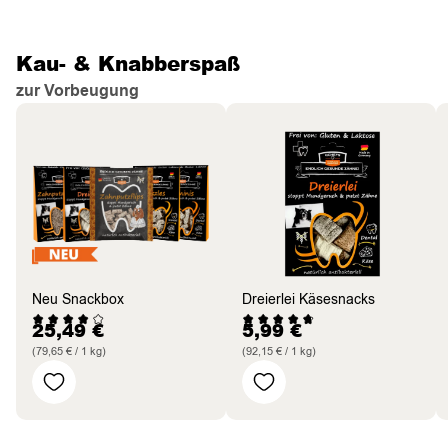
Kau- & Knabberspaß
zur Vorbeugung
Neu Snackbox
Dreierlei Käsesnacks
25,49
€
5,99
€
(79,65 € / 1 kg)
(92,15 € / 1 kg)