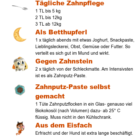
Tägliche Zahnpflege
1 TL bis 5 kg
2 TL bis 12kg
3 TL ab 12kg
Als Betthupferl
1 x täglich abends mit etwas Joghurt, Snackpaste,
Lieblingsleckerei, Obst, Gemüse oder Futter. S
o
verteilt es sich
gut im Mund und wirkt.
Gegen Zahnstein
2 x täglich von der Schleckmatte. Am Intensivsten
ist es als Zahnputz-Paste.
Zahnputz-Paste selbst
gemacht
1 Tüte Zahnputzflocken in ein Glas- genauso viel
Biokokosöl (nach Volumen) dazu- ab 25° C
flüssig. Muss nicht in den Kühlschrank.
Aus dem Eisfach
Erfrischt und der Hund ist extra lange beschäftigt.