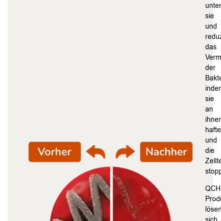
unte
sie
und
redu
das
Verm
der
Bakt
inde
sie
an
ihne
haft
und
die
Zellt
stop
QCH
Prod
löse
sich