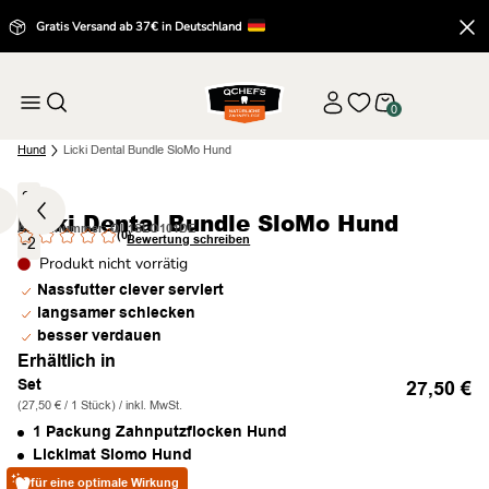
Gratis Versand ab 37€ in Deutschland
0
Hund
Licki Dental Bundle SloMo Hund
2
Licki Dental Bundle SloMo Hund
/
Artikelnummer: QL1SLO101DE
(0)
Bewertung schreiben
-2
Produkt nicht vorrätig
Nassfutter clever serviert
langsamer schlecken
besser verdauen
Erhältlich in
Set
27,50
€
(27,50 € / 1 Stück) / inkl. MwSt.
1 Packung Zahnputzflocken Hund
Lickimat Slomo Hund
für eine optimale Wirkung