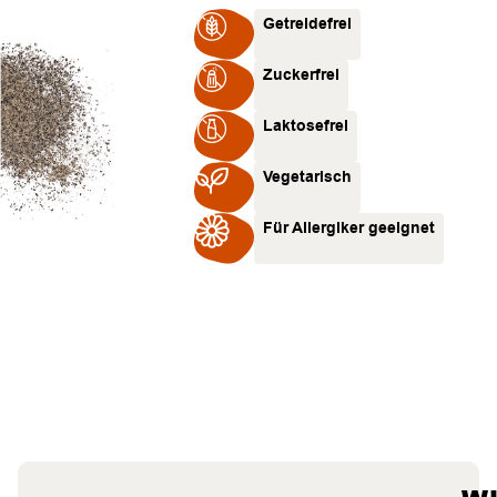
Getreidefrei
Zuckerfrei
Laktosefrei
Vegetarisch
Für Allergiker geeignet