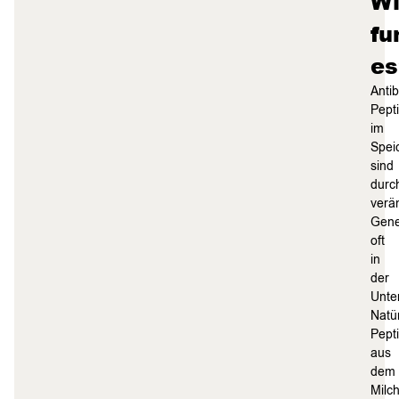
W
fu
es
Antib
Pept
im
Spei
sind
durc
verä
Gene
oft
in
der
Unte
Natür
Pept
aus
dem
Milc