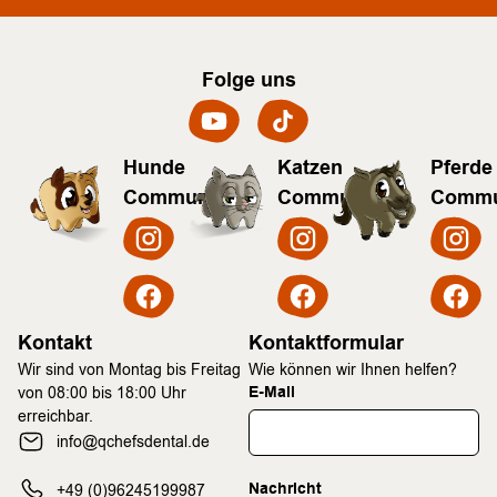
Folge uns
Hunde
Katzen
Pferde
Community
Community
Commu
Kontakt
Kontaktformular
Wir sind von Montag bis Freitag
Wie können wir Ihnen helfen?
E-Mail
von 08:00 bis 18:00 Uhr
erreichbar.
info@qchefsdental.de
Nachricht
+49 (0)96245199987