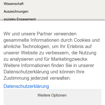
Wissenschaft
Auszeichnungen
soziales Engagement
Nachhaltigkeit
Rechtliches
Wir und unsere Partner verwenden
Impressum
gesammelte Informationen durch Cookies und
ähnliche Technologien, um Ihr Erlebnis auf
Datenschutz
unserer Website zu verbessern, die Nutzung
Widerrufsrecht
zu analysieren und für Marketingzwecke.
Allgemeine Geschäftsbedingungen
Weitere Informationen finden Sie in unserer
Versand und Lieferung
Datenschutzerklärung und können Ihre
Zahlungsweisen
Zustimmung jederzeit verwalten.
Barrierefreiheitserklärung
Datenschutzerklärung
Bitte senden Sie mir eine Nachricht - sobald dass Produkt wieder
Cookie Einstellungen
Weitere Optionen
verfügbar ist?
Vertrag widerrufen