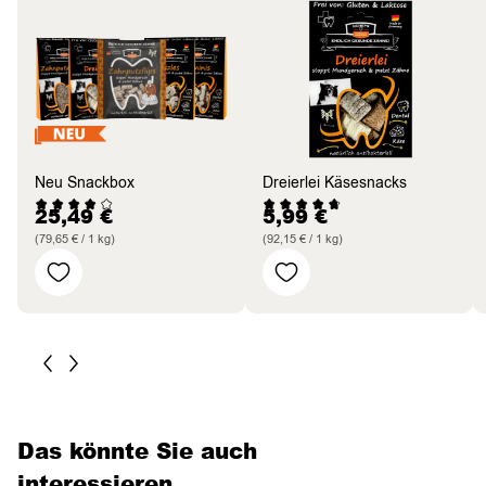
Neu Snackbox
Dreierlei Käsesnacks
25,49
€
5,99
€
(79,65 € / 1 kg)
(92,15 € / 1 kg)
Das könnte Sie auch
interessieren