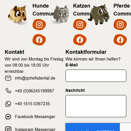
Hunde
Katzen
Pferde
Community
Community
Commu
Kontakt
Kontaktformular
Wir sind von Montag bis Freitag
Wie können wir Ihnen helfen?
E-Mail
von 08:00 bis 18:00 Uhr
erreichbar.
info@qchefsdental.de
Nachricht
+49 (0)96245199987
+49 1515 0367235
Facebook Messenger
Instagram Messenger