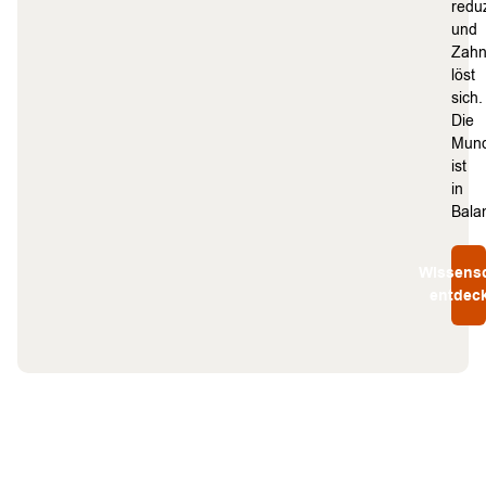
reduz
und
Zahn
löst
sich.
Die
Mund
ist
in
Bala
Wissensc
entdec