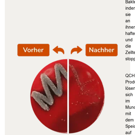
Bakt
inde
sie
an
ihne
haft
und
die
Zellt
stop
QCH
Prod
löse
sich
im
Mun
mit
dem
Spei
auf