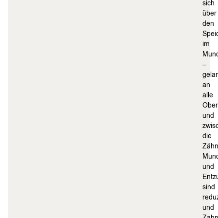
sich
über
den
Spei
im
Mun
–
gela
an
alle
Ober
und
zwis
die
Zähn
Mund
und
Entz
sind
reduz
und
Zahn