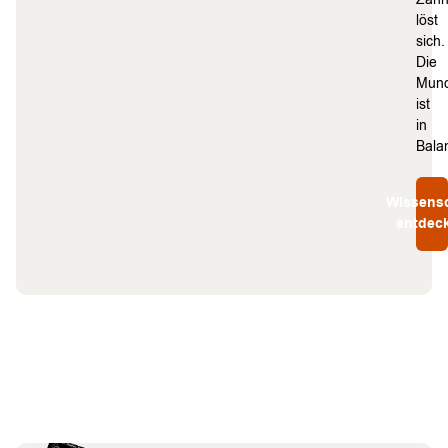
löst
sich.
Die
Mund
ist
in
Bala
Wissensc
entdec