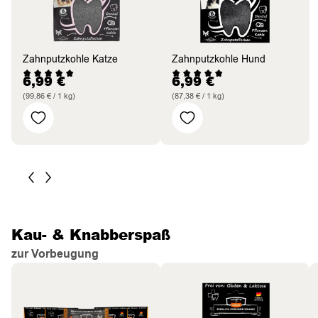
Zahnputzkohle Katze
Zahnputzkohle Hund
6,99
€
6,99
€
(99,86 € / 1 kg)
(87,38 € / 1 kg)
Kau- & Knabberspaß
zur Vorbeugung