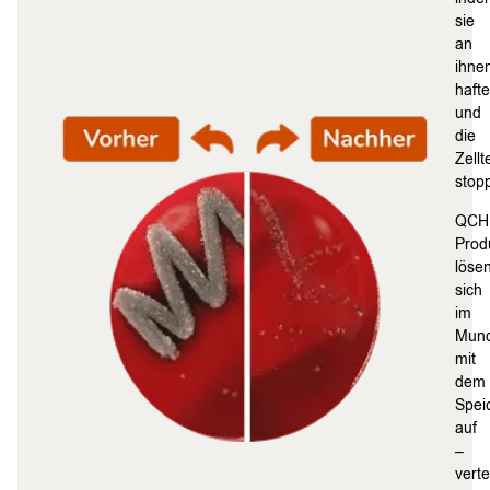
sie
an
ihne
haft
und
die
Zellt
stop
QCH
Prod
löse
sich
im
Mun
mit
dem
Spei
auf
–
verte