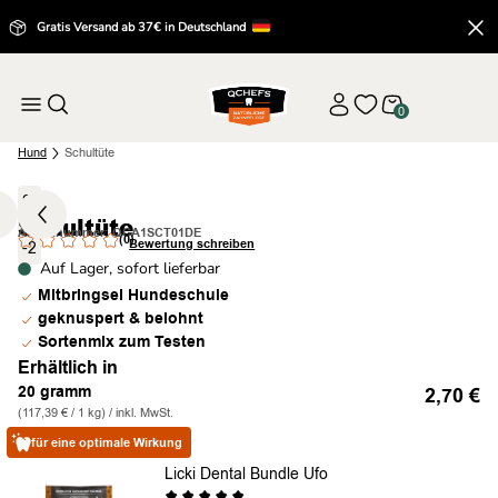
Gratis Versand ab 37€ in Deutschland
0
Hund
Schultüte
2
Schultüte
/
Artikelnummer: QCA1SCT01DE
(0)
Bewertung schreiben
-2
Auf Lager, sofort lieferbar
Mitbringsel Hundeschule
geknuspert & belohnt
Sortenmix zum Testen
Erhältlich in
20 gramm
2,70
€
(117,39 € / 1 kg) / inkl. MwSt.
für eine optimale Wirkung
Licki Dental Bundle Ufo