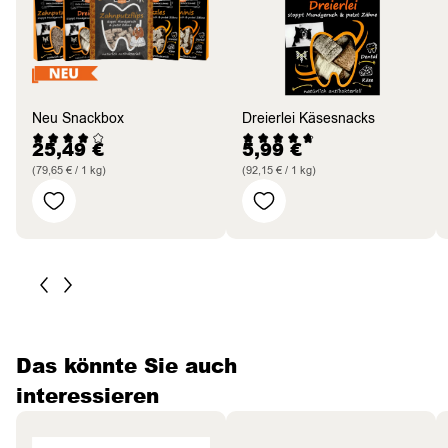
Neu Snackbox
Dreierlei Käsesnacks
25,49
€
5,99
€
(79,65 € / 1 kg)
(92,15 € / 1 kg)
Das könnte Sie auch
interessieren