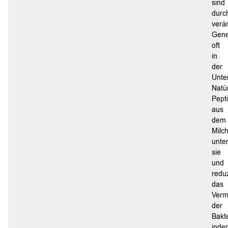
sind
durc
verä
Gene
oft
in
der
Unte
Natür
Pept
aus
dem
Milc
unte
sie
und
redu
das
Verm
der
Bakt
inde