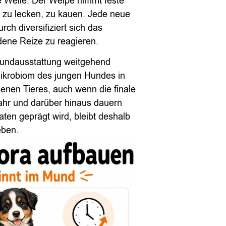
e Welle. Der Welpe nimmt feste
 zu lecken, zu kauen. Jede neue
ch diversifiziert sich das
dene Reize zu reagieren.
Grundausstattung weitgehend
Mikrobiom des jungen Hundes in
senen Tieres, auch wenn die finale
jahr und darüber hinaus dauern
ten geprägt wird, bleibt deshalb
eben.