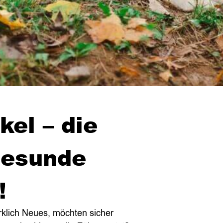
el – die
gesunde
!
klich Neues, möchten sicher