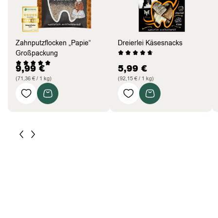
Zahnputzflocken „Papie“
Dreierlei Käsesnacks
Großpackung
9,99
€
5,99
€
(71,36 € / 1 kg)
(92,15 € / 1 kg)