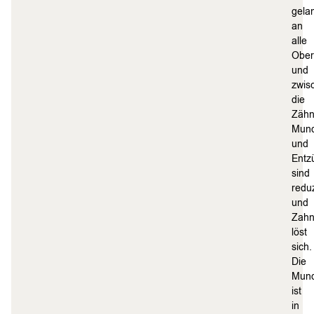
gela
an
alle
Ober
und
zwis
die
Zähn
Mund
und
Entz
sind
reduz
und
Zahn
löst
sich.
Die
Mund
ist
in