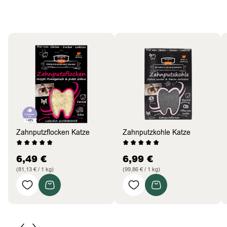
Katzen
Bestseller
Zahnputzflocken Katze
Zahnputzkohle Katze
6,49
€
6,99
€
(81,13 € / 1 kg)
(99,86 € / 1 kg)