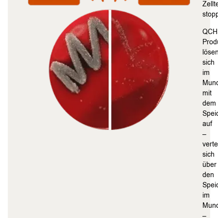
Zellt
stop
QCH
Prod
löse
sich
im
Mun
mit
dem
Spei
auf
–
verte
sich
über
den
Spei
im
Mun
–