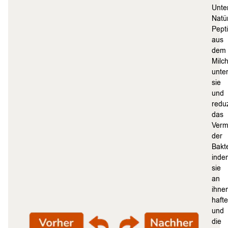
Unte
Natür
Pept
aus
dem
Milc
unte
sie
und
redu
das
Verm
der
Bakt
inde
sie
an
ihne
haft
und
die