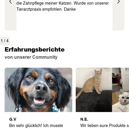
ssl
die Zahnpflege meiner Katzen. Wurde von unserer
Tagen sa
die
Tierarztpraxis empfohlen. Danke
zuvorkom
n zu
Sendesta
nd kann
1
/
4
Erfahrungsberichte
von unserer Community
G.V
N.E.
Bin sehr glücklich! Ich musste
Wir lieben eure Produkte 