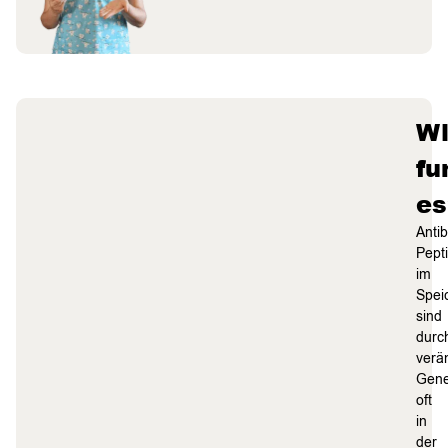
W
fu
es
Antib
Pept
im
Spei
sind
durc
verä
Gene
oft
in
der