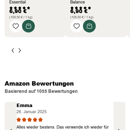
Essential
Balance
6,90
€
6,90
€
(109,50 € / 1 kg)
(109,50 € / 1 kg)
Amazon Bewertungen
Basierend auf 1055 Bewertungen
Emma
Svenj
26. Januar 2025
17. Janu
voll
Alles wieder bestens. Das verwende ich wieder für
Produkt 