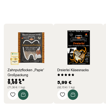
Hund
Bestseller
Zahnputzflocken „Papie“
Dreierlei Käsesnacks
Großpackung
9,99
€
5,99
€
(71,36 € / 1 kg)
(92,15 € / 1 kg)