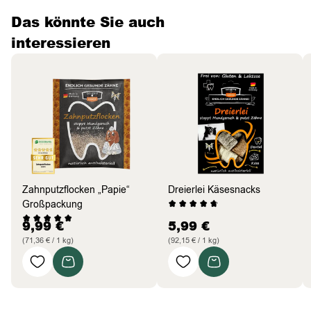
Das könnte Sie auch
interessieren
Zahnputzflocken „Papie“
Dreierlei Käsesnacks
Großpackung
9,99
€
5,99
€
(71,36 € / 1 kg)
(92,15 € / 1 kg)