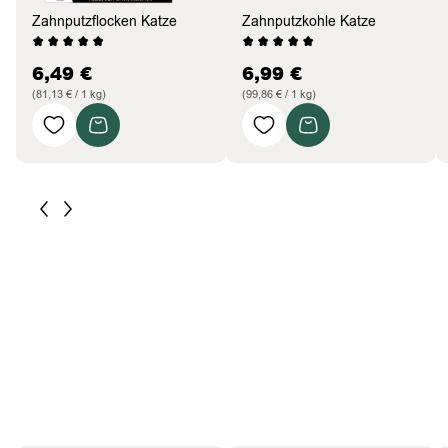
Zahnputzflocken Katze
Zahnputzkohle Katze
6,49
€
6,99
€
(81,13 € / 1 kg)
(99,86 € / 1 kg)
Pferde
Bestseller