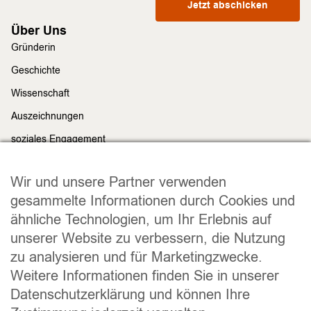
Jetzt abschicken
Über Uns
Gründerin
Geschichte
Wissenschaft
Auszeichnungen
soziales Engagement
Nachhaltigkeit
Rechtliches
Wir und unsere Partner verwenden
Impressum
gesammelte Informationen durch Cookies und
ähnliche Technologien, um Ihr Erlebnis auf
Datenschutz
unserer Website zu verbessern, die Nutzung
Widerrufsrecht
zu analysieren und für Marketingzwecke.
Allgemeine Geschäftsbedingungen
Weitere Informationen finden Sie in unserer
Versand und Lieferung
Datenschutzerklärung und können Ihre
Zahlungsweisen