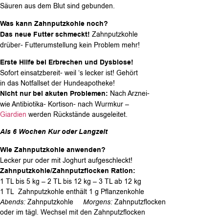
Säuren aus dem Blut sind gebunden.
Was kann Zahnputzkohle noch?
Das neue Futter schmeckt!
Zahnputzkohle
drüber- Futterumstellung kein Problem mehr!
Erste Hilfe bei Erbrechen und Dysbiose!
Sofort einsatzbereit- weil ‘s lecker ist! Gehört
in das Notfallset der Hundeapotheke!
Nicht nur b
ei akuten Problemen:
Nach Arznei-
wie Antibiotika- Kortison- nach Wurmkur –
Giardien
werden Rückstände ausgeleitet.
Als 6 Wochen Kur oder Langzeit
Wie Zahnputzkohle anwenden?
Lecker pur oder mit Joghurt aufgeschleckt!
Zahnputzkohle/Zahnputzflocken Ration:
1 TL bis 5 kg – 2 TL bis 12 kg – 3 TL ab 12 kg
1 TL Zahnputzkohle enthält 1 g Pflanzenkohle
Abends:
Zahnputzkohle
Morgens:
Zahnputzflocken
oder im tägl. Wechsel mit den Zahnputzflocken