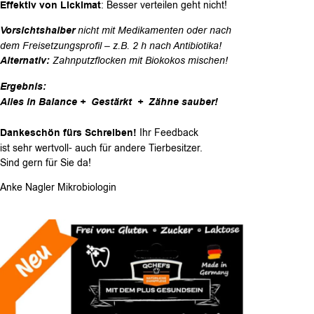
Effektiv von Lickimat
: Besser verteilen geht nicht!
Vorsichtshalber
nicht mit Medikamenten oder nach
dem Freisetzungsprofil – z.B. 2 h nach Antibiotika!
Alternativ:
Zahnputzflocken mit Biokokos mischen!
Ergebnis:
Alles in Balance +
Gestärkt +
Zähne sauber!
Dankeschön fürs Schreiben!
Ihr Feedback
ist sehr wertvoll- auch für andere Tierbesitzer.
Sind gern für Sie da!
Anke Nagler Mikrobiologin
Zahnputzkohle: MIT DEM PLUS
GESUNDSEIN: Zähne sauber & Darm gesund