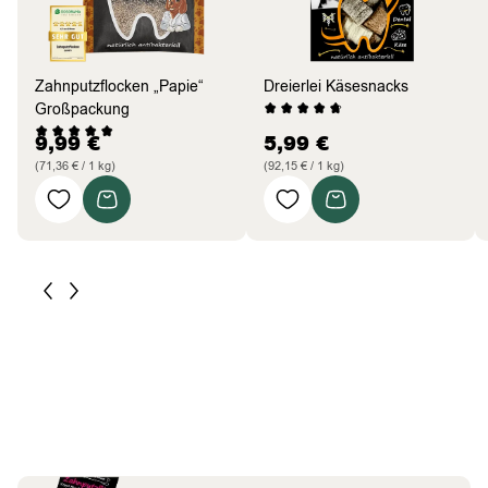
Zahnputzflocken „Papie“
Dreierlei Käsesnacks
Großpackung
9,99
€
5,99
€
(71,36 € / 1 kg)
(92,15 € / 1 kg)