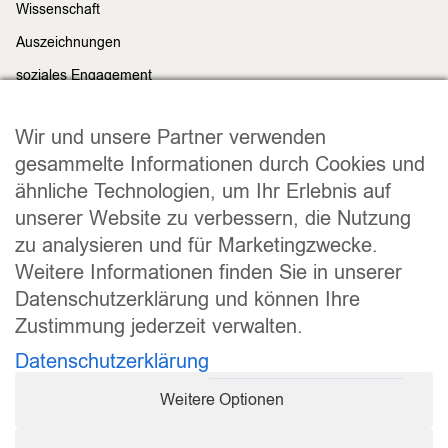
Wissenschaft
Auszeichnungen
soziales Engagement
Nachhaltigkeit
Rechtliches
Wir und unsere Partner verwenden
Impressum
gesammelte Informationen durch Cookies und
ähnliche Technologien, um Ihr Erlebnis auf
Datenschutz
unserer Website zu verbessern, die Nutzung
Widerrufsrecht
zu analysieren und für Marketingzwecke.
Allgemeine Geschäftsbedingungen
Weitere Informationen finden Sie in unserer
Versand und Lieferung
Datenschutzerklärung und können Ihre
Zahlungsweisen
Zustimmung jederzeit verwalten.
Barrierefreiheitserklärung
Datenschutzerklärung
Cookie Einstellungen
Weitere Optionen
Vertrag widerrufen