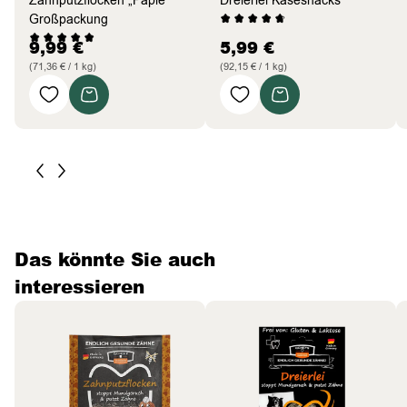
Zahnputzflocken „Papie“
Dreierlei Käsesnacks
Großpackung
9,99
€
5,99
€
(71,36 € / 1 kg)
(92,15 € / 1 kg)
Das könnte Sie auch
interessieren