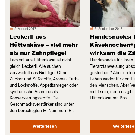
2. August 2017
3. September 2017
Leckerli aus
Hundesnacks: 
Hüttenkäse – viel mehr
Käseknochen+p
als nur Zahnpflege!
wirksam die Z
Leckerli aus Hüttenkäse ist nicht
Hundesnacks für Ihren L
gleich Leckerli. Alle suchen
Tierarztanweisung abso
verzweifelt das Richtige. Ohne
gestrichen? Aber da loh
Zucker und Süßstoffe, Aroma- Farb-
Leben weder für den Hu
und Lockstoffe, Appetitanreger oder
den Menschen. Aber Ve
synthetische Vitamine als
nicht sein, denn es gibt 
Konservierungsstoffe. Die
Hüttenkäse mit Biss…
Geschmacksverstärker sind unter
den berüchtigten E- Nummern E…
Weiterlesen
Weiterlese