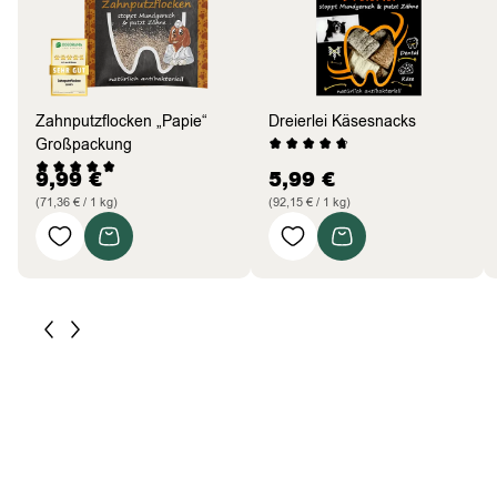
Zahnputzflocken „Papie“
Dreierlei Käsesnacks
Großpackung
9,99
€
5,99
€
(71,36 € / 1 kg)
(92,15 € / 1 kg)