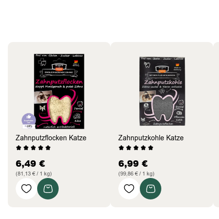
Katzen
Bestseller
Zahnputzflocken Katze
Zahnputzkohle Katze
6,49
€
6,99
€
(81,13 € / 1 kg)
(99,86 € / 1 kg)