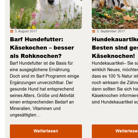
3. August 2017
3. September 2017
Barf Hundefutter:
Hundekauartike
Käsekochen – besser
Besten sind g
als Rohknochen?
Käseknochen!
Barf Hundefutter ist die Basis für
Hundekauartikel– Sie 
eine ausgeglichene Ernährung.
wirklich Neues, möchten
Doch sind im Barf Programm einige
dass es 100 % Natur is
Ergänzungen unverzichtbar. Der
noch wirksam die Zähne
gesunde Hund hat entsprechend
dann sollten Sie sich hi
seines Alters, Größe und Aktivität
Käseknochen informie
einen entsprechenden Bedarf an
sind Hundekauartikel 
Mineralien, Vitaminen und
ungesättigten…
Weiterlesen
Weiterlese