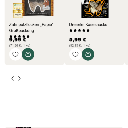
Zahnputzflocken „Papie“
Dreierlei Käsesnacks
Großpackung
9,99
€
5,99
€
(71,36 € / 1 kg)
(92,15 € / 1 kg)