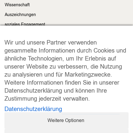
Wissenschaft
Auszeichnungen
soziales Engagement
Nachhaltigkeit
Rechtliches
Wir und unsere Partner verwenden
Impressum
gesammelte Informationen durch Cookies und
ähnliche Technologien, um Ihr Erlebnis auf
Datenschutz
unserer Website zu verbessern, die Nutzung
Widerrufsrecht
zu analysieren und für Marketingzwecke.
Allgemeine Geschäftsbedingungen
Weitere Informationen finden Sie in unserer
Versand und Lieferung
Datenschutzerklärung und können Ihre
Zahlungsweisen
Zustimmung jederzeit verwalten.
Barrierefreiheitserklärung
Datenschutzerklärung
Cookie Einstellungen
Weitere Optionen
Vertrag widerrufen