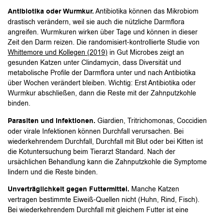
Antibiotika oder Wurmkur.
Antibiotika können das Mikrobiom
drastisch verändern, weil sie auch die nützliche Darmflora
angreifen. Wurmkuren wirken über Tage und können in dieser
Zeit den Darm reizen. Die randomisiert-kontrollierte Studie von
Whittemore und Kollegen (2019)
in Gut Microbes zeigt an
gesunden Katzen unter Clindamycin, dass Diversität und
metabolische Profile der Darmflora unter und nach Antibiotika
über Wochen verändert bleiben. Wichtig: Erst Antibiotika oder
Wurmkur abschließen, dann die Reste mit der Zahnputzkohle
binden.
Parasiten und Infektionen.
Giardien, Tritrichomonas, Coccidien
oder virale Infektionen können Durchfall verursachen. Bei
wiederkehrendem Durchfall, Durchfall mit Blut oder bei Kitten ist
die Kotuntersuchung beim Tierarzt Standard. Nach der
ursächlichen Behandlung kann die Zahnputzkohle die Symptome
lindern und die Reste binden.
Unverträglichkeit gegen Futtermittel.
Manche Katzen
vertragen bestimmte Eiweiß-Quellen nicht (Huhn, Rind, Fisch).
Bei wiederkehrendem Durchfall mit gleichem Futter ist eine