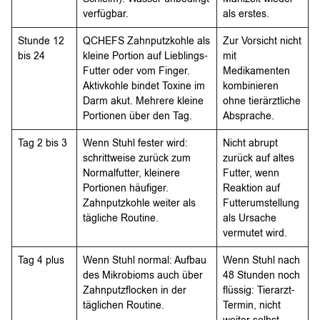
verfügbar.
als erstes.
Stunde 12
QCHEFS Zahnputzkohle als
Zur Vorsicht nicht
bis 24
kleine Portion auf Lieblings-
mit
Futter oder vom Finger.
Medikamenten
Aktivkohle bindet Toxine im
kombinieren
Darm akut. Mehrere kleine
ohne tierärztliche
Portionen über den Tag.
Absprache.
Tag 2 bis 3
Wenn Stuhl fester wird:
Nicht abrupt
schrittweise zurück zum
zurück auf altes
Normalfutter, kleinere
Futter, wenn
Portionen häufiger.
Reaktion auf
Zahnputzkohle weiter als
Futterumstellung
tägliche Routine.
als Ursache
vermutet wird.
Tag 4 plus
Wenn Stuhl normal: Aufbau
Wenn Stuhl nach
des Mikrobioms auch über
48 Stunden noch
Zahnputzflocken in der
flüssig: Tierarzt-
täglichen Routine.
Termin, nicht