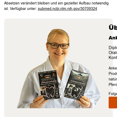
Absetzen verändert bleiben und ein gezielter Aufbau notwendig
ist. Verfügbar unter:
pubmed.ncbi.nlm.nih.gov/30709324
Üb
An
Dipl
Oral
Kont
Anke
Prod
natü
Pferd
Folg