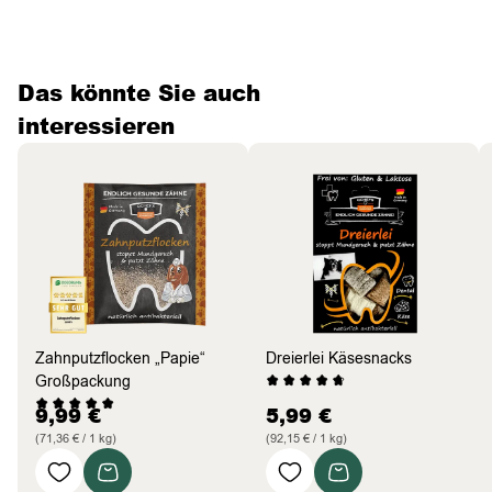
Das könnte Sie auch
interessieren
Zahnputzflocken „Papie“
Dreierlei Käsesnacks
Großpackung
9,99
€
5,99
€
(71,36 € / 1 kg)
(92,15 € / 1 kg)