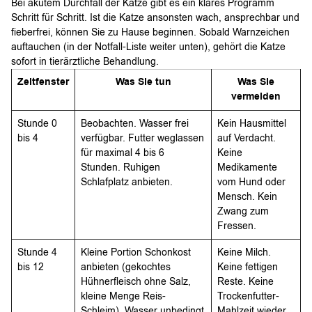
Bei akutem Durchfall der Katze gibt es ein klares Programm
Schritt für Schritt. Ist die Katze ansonsten wach, ansprechbar und
fieberfrei, können Sie zu Hause beginnen. Sobald Warnzeichen
auftauchen (in der Notfall-Liste weiter unten), gehört die Katze
sofort in tierärztliche Behandlung.
Zeitfenster
Was Sie tun
Was Sie
vermeiden
Stunde 0
Beobachten. Wasser frei
Kein Hausmittel
bis 4
verfügbar. Futter weglassen
auf Verdacht.
für maximal 4 bis 6
Keine
Stunden. Ruhigen
Medikamente
Schlafplatz anbieten.
vom Hund oder
Mensch. Kein
Zwang zum
Fressen.
Stunde 4
Kleine Portion Schonkost
Keine Milch.
bis 12
anbieten (gekochtes
Keine fettigen
Hühnerfleisch ohne Salz,
Reste. Keine
kleine Menge Reis-
Trockenfutter-
Schleim). Wasser unbedingt
Mahlzeit wieder