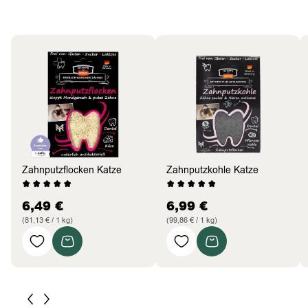
Katzen
Bestseller
Zahnputzflocken Katze
Zahnputzkohle Katze
6,49
€
6,99
€
(81,13 € / 1 kg)
(99,86 € / 1 kg)