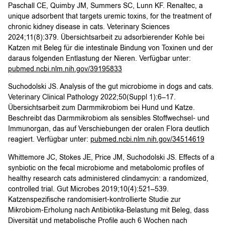
Paschall CE, Quimby JM, Summers SC, Lunn KF. Renaltec, a
unique adsorbent that targets uremic toxins, for the treatment of
chronic kidney disease in cats. Veterinary Sciences
2024;11(8):379. Übersichtsarbeit zu adsorbierender Kohle bei
Katzen mit Beleg für die intestinale Bindung von Toxinen und der
daraus folgenden Entlastung der Nieren. Verfügbar unter:
pubmed.ncbi.nlm.nih.gov/39195833
Suchodolski JS. Analysis of the gut microbiome in dogs and cats.
Veterinary Clinical Pathology 2022;50(Suppl 1):6–17.
Übersichtsarbeit zum Darmmikrobiom bei Hund und Katze.
Beschreibt das Darmmikrobiom als sensibles Stoffwechsel- und
Immunorgan, das auf Verschiebungen der oralen Flora deutlich
reagiert. Verfügbar unter:
pubmed.ncbi.nlm.nih.gov/34514619
Whittemore JC, Stokes JE, Price JM, Suchodolski JS. Effects of a
synbiotic on the fecal microbiome and metabolomic profiles of
healthy research cats administered clindamycin: a randomized,
controlled trial. Gut Microbes 2019;10(4):521–539.
Katzenspezifische randomisiert-kontrollierte Studie zur
Mikrobiom-Erholung nach Antibiotika-Belastung mit Beleg, dass
Diversität und metabolische Profile auch 6 Wochen nach