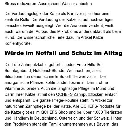
Stress reduzieren. Ausreichend Wasser anbieten.
Die Verdauungslogik der Katze als Karnivor spielt hier eine
zentrale Rolle. Die Verdauung der Katze ist auf hochwertiges
tierisches Eiweiß ausgelegt. Wer die Anatomie versteht, weiß
auch, warum der Aufbau des Mikrobioms anders abläuft als beim
Hund. Die wissenschaftliche Tiefe dazu im Artikel Katze
Kohlenhydrate.
Würde im Notfall und Schutz im Alltag
Die Tüte Zahnputzkohle gehört in jedes Erste-Hilfe-Set.
Sonntagabend, Notdienst-Stunde, Weihnachten, alles
Situationen, in denen schnelle Soforthilfe wertvoll ist. Die
anorganische Pflanzenkohle bindet Toxine im Darm, ohne
Vitamine zu binden. Auch die langfristige Pflege im Mund und
Darm Ihrer Katze ist mit den
QCHEFS Zahnputzflocken
einfach
und entspannt. Die ganze Pflege-Routine steht im
Artikel zur
natürlichen Zahnpflege bei der Katze
. Alle QCHEFS-Produkte für
die Katze gibt es im
QCHEFS Shop
und bei über 1.000 Tierärzten
und Händlern in Deutschland, Österreich und der Schweiz. Hinter
den Produkten steht ein Familienunternehmen aus Bayern, das