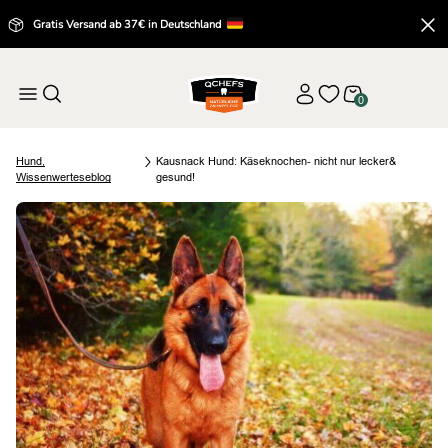
Gratis Versand ab 37€ in Deutschland
0
Hund
,
Kausnack Hund: Käseknochen- nicht nur lecker&
Wissenwertes
eblog
gesund!