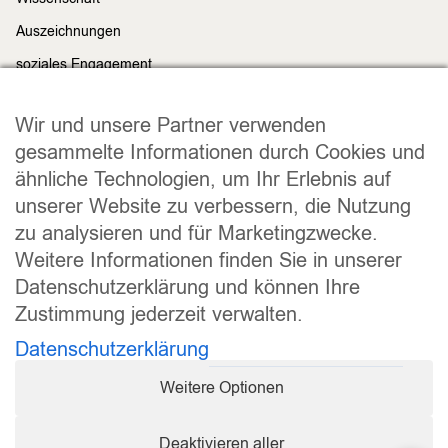
Auszeichnungen
soziales Engagement
Nachhaltigkeit
Rechtliches
Wir und unsere Partner verwenden
Impressum
gesammelte Informationen durch Cookies und
ähnliche Technologien, um Ihr Erlebnis auf
Datenschutz
unserer Website zu verbessern, die Nutzung
Widerrufsrecht
zu analysieren und für Marketingzwecke.
Allgemeine Geschäftsbedingungen
Weitere Informationen finden Sie in unserer
Versand und Lieferung
Datenschutzerklärung und können Ihre
Zahlungsweisen
Zustimmung jederzeit verwalten.
Barrierefreiheitserklärung
Datenschutzerklärung
Cookie Einstellungen
Weitere Optionen
Vertrag widerrufen
Sicher bezahlen
Deaktivieren aller