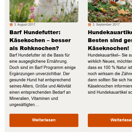
3. August 2017
3. September 2017
Barf Hundefutter:
Hundekauartike
Käsekochen – besser
Besten sind g
als Rohknochen?
Käseknochen!
Barf Hundefutter ist die Basis für
Hundekauartikel– Sie 
eine ausgeglichene Ernährung.
wirklich Neues, möchten
Doch sind im Barf Programm einige
dass es 100 % Natur is
Ergänzungen unverzichtbar. Der
noch wirksam die Zähne
gesunde Hund hat entsprechend
dann sollten Sie sich hi
seines Alters, Größe und Aktivität
Käseknochen informie
einen entsprechenden Bedarf an
sind Hundekauartikel 
Mineralien, Vitaminen und
ungesättigten…
Weiterlesen
Weiterlese