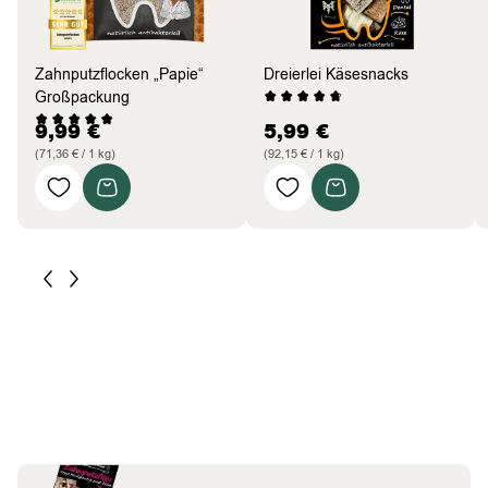
Zahnputzflocken „Papie“
Dreierlei Käsesnacks
Großpackung
9,99
€
5,99
€
(71,36 € / 1 kg)
(92,15 € / 1 kg)