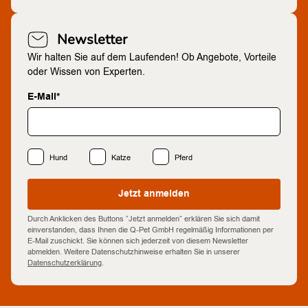
Newsletter
Wir halten Sie auf dem Laufenden! Ob Angebote, Vorteile
oder Wissen von Experten.
E-Mail*
Hund
Katze
Pferd
Jetzt anmelden
Durch Anklicken des Buttons “Jetzt anmelden” erklären Sie sich damit
einverstanden, dass Ihnen die Q-Pet GmbH regelmäßig Informationen per
E-Mail zuschickt. Sie können sich jederzeit von diesem Newsletter
abmelden. Weitere Datenschutzhinweise erhalten Sie in unserer
Datenschutzerklärung
.