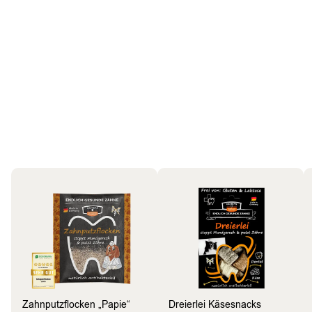
Hund
Bestseller
Zahnputzflocken „Papie“
Dreierlei Käsesnacks