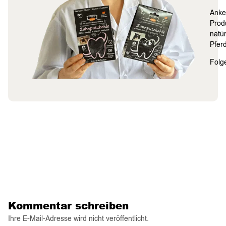
Anke
Prod
natü
Pferd
Folge
Kommentar schreiben
Ihre E-Mail-Adresse wird nicht veröffentlicht.