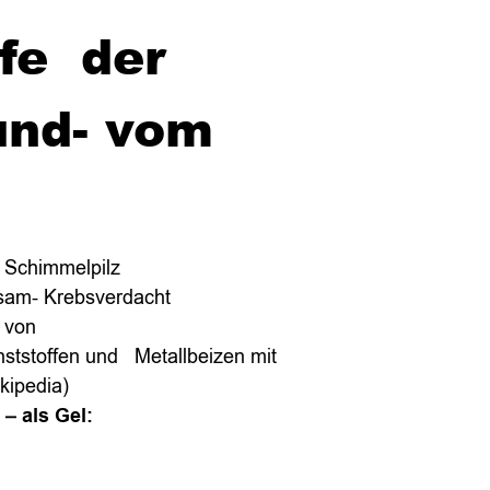
ffe der
und- vom
s Schimmelpilz
rksam- Krebsverdacht
g von
ststoffen und Metallbeizen mit
kipedia)
– als Gel: