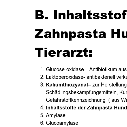
B. Inhaltssto
Zahnpasta H
Tierarzt:
Glucose-oxidase – Antibiotikum au
Laktoperoxidase- antibakteriell wi
Kaliumthiozyanat
– zur Herstellun
Schädlingsbekämpfungsmitteln, Kun
Gefahrstoffkennzeichnung ( aus Wi
Inhaltsstoffe der Zahnpasta Hund 
Amylase
Glucoamylase