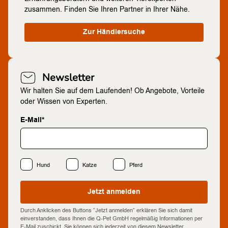
zusammen. Finden Sie Ihren Partner in Ihrer Nähe.
Zur Händlersuche
Newsletter
Wir halten Sie auf dem Laufenden! Ob Angebote, Vorteile
oder Wissen von Experten.
E-Mail*
Hund
Katze
Pferd
Jetzt anmelden
Durch Anklicken des Buttons “Jetzt anmelden” erklären Sie sich damit
einverstanden, dass Ihnen die Q-Pet GmbH regelmäßig Informationen per
E-Mail zuschickt. Sie können sich jederzeit von diesem Newsletter