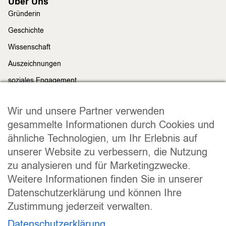
Über Uns
Gründerin
Geschichte
Wissenschaft
Auszeichnungen
soziales Engagement
Nachhaltigkeit
Rechtliches
Wir und unsere Partner verwenden
Impressum
gesammelte Informationen durch Cookies und
ähnliche Technologien, um Ihr Erlebnis auf
Datenschutz
unserer Website zu verbessern, die Nutzung
Widerrufsrecht
zu analysieren und für Marketingzwecke.
Allgemeine Geschäftsbedingungen
Weitere Informationen finden Sie in unserer
Versand und Lieferung
Datenschutzerklärung und können Ihre
Zahlungsweisen
Zustimmung jederzeit verwalten.
Barrierefreiheitserklärung
Datenschutzerklärung