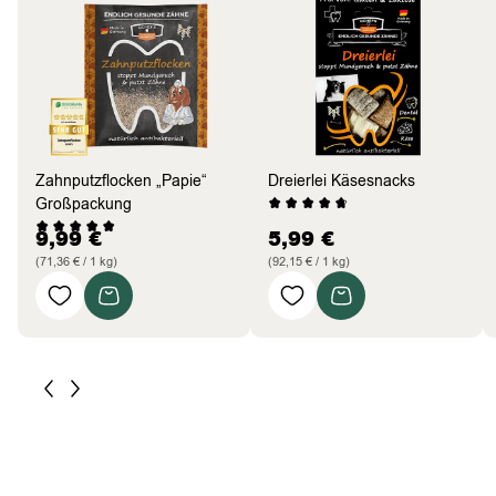
Zahnputzflocken „Papie“
Dreierlei Käsesnacks
Großpackung
9,99
€
5,99
€
(71,36 € / 1 kg)
(92,15 € / 1 kg)