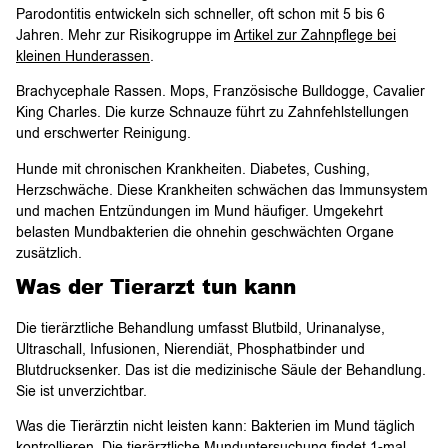
Parodontitis entwickeln sich schneller, oft schon mit 5 bis 6
Jahren. Mehr zur Risikogruppe im
Artikel zur Zahnpflege bei
kleinen Hunderassen
.
Brachycephale Rassen. Mops, Französische Bulldogge, Cavalier
King Charles. Die kurze Schnauze führt zu Zahnfehlstellungen
und erschwerter Reinigung.
Hunde mit chronischen Krankheiten. Diabetes, Cushing,
Herzschwäche. Diese Krankheiten schwächen das Immunsystem
und machen Entzündungen im Mund häufiger. Umgekehrt
belasten Mundbakterien die ohnehin geschwächten Organe
zusätzlich.
Was der Tierarzt tun kann
Die tierärztliche Behandlung umfasst Blutbild, Urinanalyse,
Ultraschall, Infusionen, Nierendiät, Phosphatbinder und
Blutdrucksenker. Das ist die medizinische Säule der Behandlung.
Sie ist unverzichtbar.
Was die Tierärztin nicht leisten kann: Bakterien im Mund täglich
kontrollieren. Die tierärztliche Munduntersuchung findet 1-mal