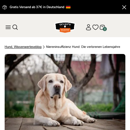
Gratis Versand ab 37€ in Deutschland
0
Hund
,
Wissenwertes
eblog
Niereninsuffizienz Hund: Die verlorenen Lebensjahre