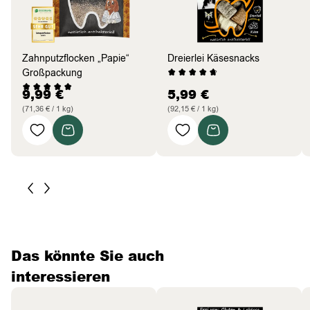
Zahnputzflocken „Papie“
Dreierlei Käsesnacks
Großpackung
9,99
€
5,99
€
(71,36 € / 1 kg)
(92,15 € / 1 kg)
Das könnte Sie auch
interessieren