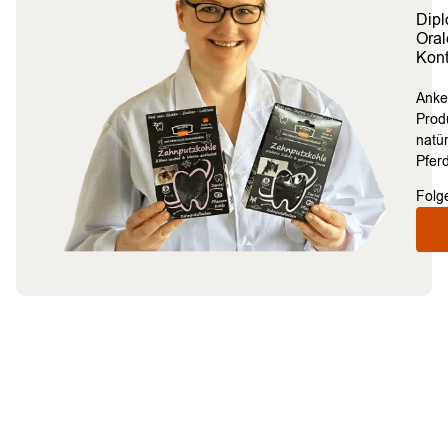
Dipl
Oral
Kont
Anke
Prod
natü
Pferd
Folg