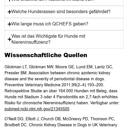
Welche Hunderassen sind besonders gefährdet?
Wie lange muss ich QCHEFS geben?
Was ist das Wichtigste für Hunde mit
Niereninsuffizienz?
Wissenschaftliche Quellen
Glickman LT, Glickman NW, Moore GE, Lund EM, Lantz GC,
Pressler BM. Association between chronic azotemic kidney
disease and the severity of periodontal disease in dogs.
Preventive Veterinary Medicine 2011;99(2–4):193–200.
Retrospektive Studie an über 164.000 Hunden mit Beleg, dass
Hunde mit Stadium 3 oder 4 Parodontitis ein 2,7-fach erhöhtes
Risiko für chronische Niereninsuffizienz haben. Verfügbar unter:
pubmed.ncbi.nlm.nih.gov/21345505
O’Neill DG, Elliott J, Church DB, McGreevy PD, Thomson PC,
Brodbelt DC. Chronic Kidney Disease in Dogs in UK Veterinary