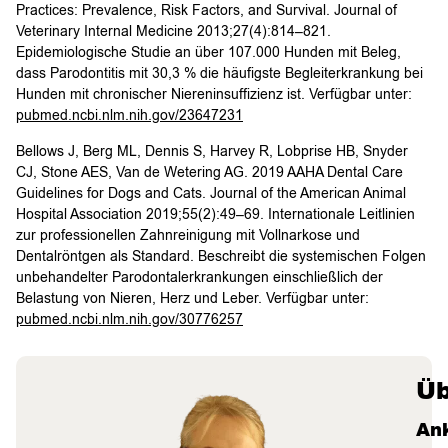
Practices: Prevalence, Risk Factors, and Survival. Journal of
Veterinary Internal Medicine 2013;27(4):814–821.
Epidemiologische Studie an über 107.000 Hunden mit Beleg,
dass Parodontitis mit 30,3 % die häufigste Begleiterkrankung bei
Hunden mit chronischer Niereninsuffizienz ist. Verfügbar unter:
pubmed.ncbi.nlm.nih.gov/23647231
Bellows J, Berg ML, Dennis S, Harvey R, Lobprise HB, Snyder
CJ, Stone AES, Van de Wetering AG. 2019 AAHA Dental Care
Guidelines for Dogs and Cats. Journal of the American Animal
Hospital Association 2019;55(2):49–69. Internationale Leitlinien
zur professionellen Zahnreinigung mit Vollnarkose und
Dentalröntgen als Standard. Beschreibt die systemischen Folgen
unbehandelter Parodontalerkrankungen einschließlich der
Belastung von Nieren, Herz und Leber. Verfügbar unter:
pubmed.ncbi.nlm.nih.gov/30776257
Üb
An