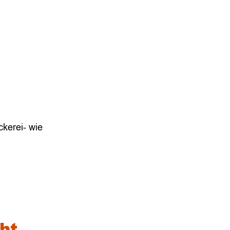
ckerei- wie
ht