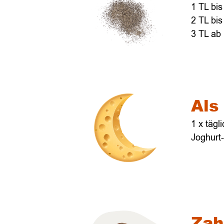
1 TL bis
2 TL bis
3 TL ab
Als
1 x täg
Joghurt-
Zah