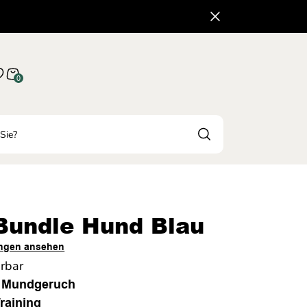
0
 Bundle Hund Blau
ngen ansehen
erbar
& Mundgeruch
raining