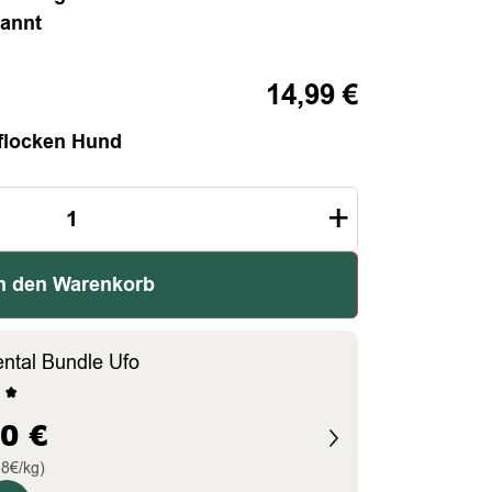
annt
14,99
€
.
flocken Hund
+
n den Warenkorb
ental Bundle Ufo
90
€
38€/kg)