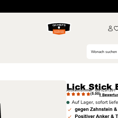
Lick Stick
Artikelnummer: QS1LST201
(5.00)
1 Bewertu
Auf Lager, sofort lief
gegen Zahnstein 
Positiver Anker & T