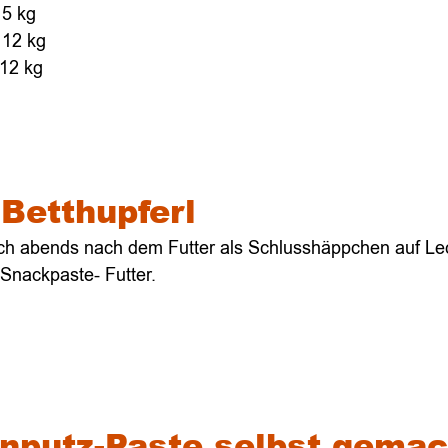
 5 kg
 12 kg
 12 kg
 Betthupferl
lich abends nach dem Futter als Schlusshäppchen
auf Le
Snackpaste- Futter.
nputz-Paste selbst gemac