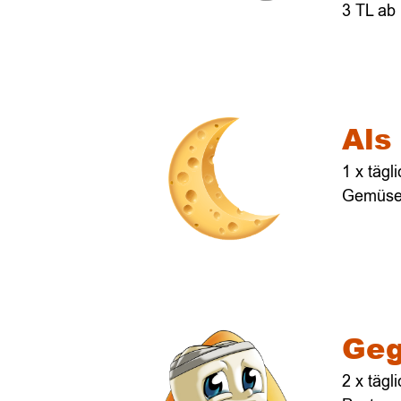
3 TL ab
Als
1 x tägl
Gemüse 
Geg
2 x tägl