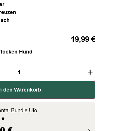
er
Kreuzen
isch
19,99
€
.
flocken Hund
+
n den Warenkorb
ental Bundle Ufo
90
€