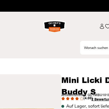
Mini Licki 
Buddy S
Artikelnummer: QL1MBU101
(4.00)
2 Bewertu
Auf Lager, sofort lief