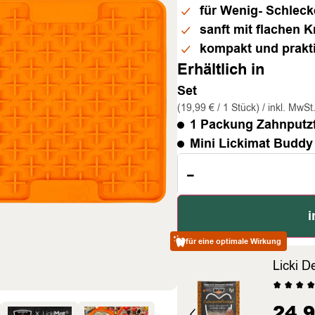
für Wenig- Schleck
sanft mit flachen 
kompakt und prakt
Erhältlich in
Set
(19,99 € / 1 Stück) / inkl. MwSt
1 Packung Zahnputz
Mini Lickimat Buddy
-
i
für eine optimale Wirkung
Licki D
24,