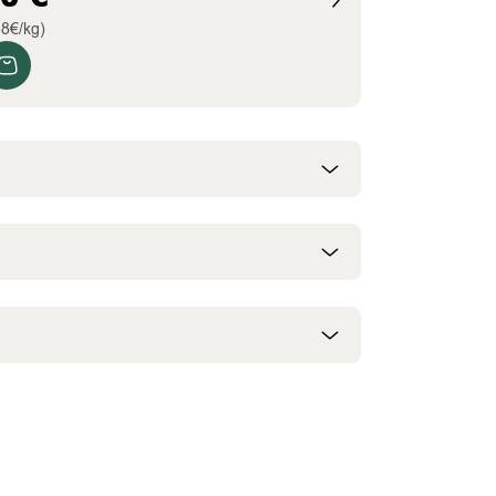
38€/kg)