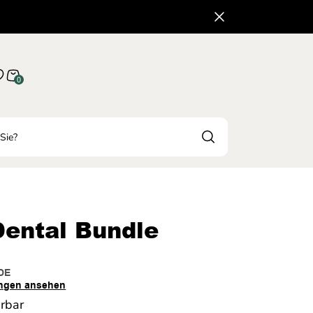
0
Dental Bundle
DE
ngen ansehen
erbar