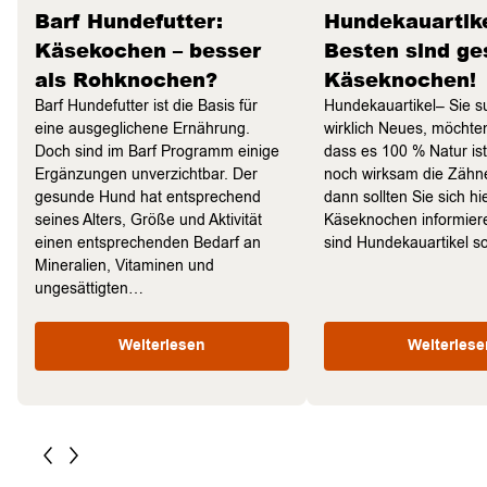
Barf Hundefutter:
Hundekauartike
Käsekochen – besser
Besten sind g
als Rohknochen?
Käseknochen!
Barf Hundefutter ist die Basis für
Hundekauartikel– Sie 
eine ausgeglichene Ernährung.
wirklich Neues, möchten
Doch sind im Barf Programm einige
dass es 100 % Natur is
Ergänzungen unverzichtbar. Der
noch wirksam die Zähne
gesunde Hund hat entsprechend
dann sollten Sie sich hi
seines Alters, Größe und Aktivität
Käseknochen informie
einen entsprechenden Bedarf an
sind Hundekauartikel 
Mineralien, Vitaminen und
ungesättigten…
Weiterlesen
Weiterlese