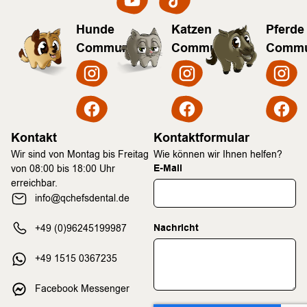
Hunde
Katzen
Pferde
Community
Community
Commu
Kontakt
Kontaktformular
Wir sind von Montag bis Freitag
Wie können wir Ihnen helfen?
E-Mail
von 08:00 bis 18:00 Uhr
erreichbar.
info@qchefsdental.de
Nachricht
+49 (0)96245199987
+49 1515 0367235
Facebook Messenger