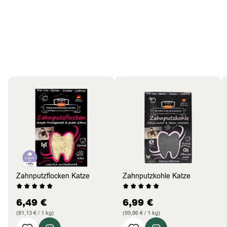
Katzen
Bestseller
Zahnputzflocken Katze
Zahnputzkohle Katze
6,49
€
6,99
€
(81,13 € / 1 kg)
(99,86 € / 1 kg)