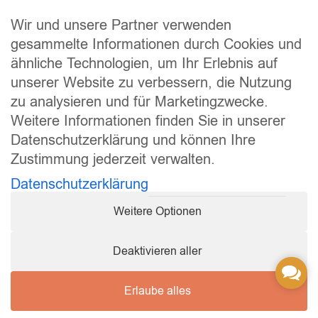
Nachhaltigkeit
Rechtliches
Wir und unsere Partner verwenden
Impressum
gesammelte Informationen durch Cookies und
ähnliche Technologien, um Ihr Erlebnis auf
Datenschutz
unserer Website zu verbessern, die Nutzung
Widerrufsrecht
zu analysieren und für Marketingzwecke.
Allgemeine Geschäftsbedingungen
Weitere Informationen finden Sie in unserer
Versand und Lieferung
Datenschutzerklärung und können Ihre
Zahlungsweisen
Zustimmung jederzeit verwalten.
Barrierefreiheitserklärung
Datenschutzerklärung
Cookie Einstellungen
Weitere Optionen
Vertrag widerrufen
Sicher bezahlen
Deaktivieren aller
Conta
Us
Erlaube alles
Copyright © 2026 Q-Pet GmbH. All rights reserved.