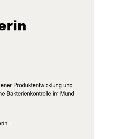
erin
igener Produktentwicklung und
che Bakterienkontrolle im Mund
rin