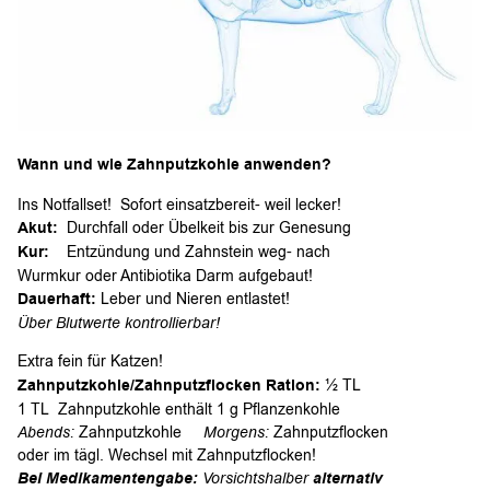
Wann und wie Zahnputzkohle anwenden?
Ins Notfallset! Sofort einsatzbereit- weil lecker!
Akut:
Durchfall oder Übelkeit bis zur Genesung
Kur:
Entzündung und Zahnstein weg- nach
Wurmkur oder Antibiotika Darm aufgebaut!
Dauerhaft:
Leber und Nieren entlastet!
Über Blutwerte kontrollierbar!
Extra fein für Katzen!
Zahnputzkohle/Zahnputzflocken Ration:
½ TL
1 TL Zahnputzkohle enthält 1 g Pflanzenkohle
Abends:
Zahnputzkohle
Morgens:
Zahnputzflocken
oder im tägl. Wechsel mit Zahnputzflocken!
Bei Medikamentengabe:
Vorsichtshalber
alternativ