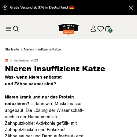
Gratis Versand ab 37€ in Deutschland
0
Startseite
Nieren Insuffizienz Katze
3. September 2023
Nieren Insuffizienz Katze
Was- wenn Nieren entlastet
und Zähne sauber sind?
Nieren krank und nur das Protein
reduzieren?
– dann wird Muskelmasse
abgebaut. Die Lösung der Wissenschaft-
auch in der Humanmedizin:
Zahnputzkohle: Aktivkohle gefüllt- mit
Zahnputzflocken und Biokokos!
Zähne sauber und Darm aufgebaut- erst