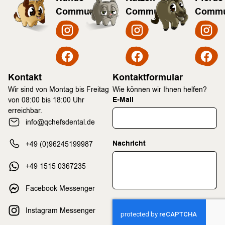
Community
Community
Commu
Kontakt
Kontaktformular
Wir sind von Montag bis Freitag
Wie können wir Ihnen helfen?
E-Mail
von 08:00 bis 18:00 Uhr
erreichbar.
info@qchefsdental.de
Nachricht
+49 (0)96245199987
+49 1515 0367235
Facebook Messenger
Instagram Messenger