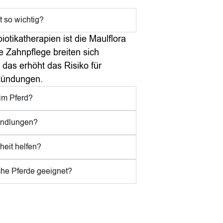
 so wichtig?
otikatherapien ist die Maulflora
e Zahnpflege breiten sich
das erhöht das Risiko für
tzündungen.
eim Pferd?
andlungen?
eit helfen?
che Pferde geeignet?