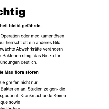
chtig
eit bleibt gefährdet
n- Operation oder medikamentösen
l herrscht oft ein anderes Bild:
hwächte Abwehrkräfte verändern
 Bakterien steigt das Risiko für
zündungen deutlich.
ie Maulflora stören
sie greifen nicht nur
Bakterien an. Studien zeigen- die
h ausgedünnt. Krankmachende Keime
aque sowie
is fördern.