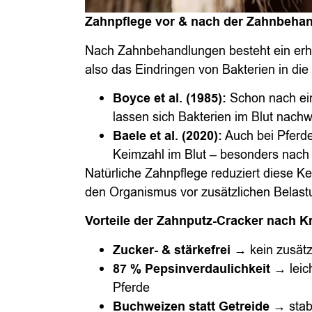
Zahnpflege vor & nach der Zahnbehan
Nach Zahnbehandlungen besteht ein erh
also das Eindringen von Bakterien in die
Boyce et al. (1985):
Schon nach ei
lassen sich Bakterien im Blut nachw
Baele et al. (2020):
Auch bei Pferde
Keimzahl im Blut – besonders nach 
Natürliche Zahnpflege reduziert diese K
den Organismus vor zusätzlichen Belast
Vorteile der Zahnputz-Cracker nach K
Zucker- & stärkefrei
→ kein zusätzl
87 % Pepsinverdaulichkeit
→ leich
Pferde
Buchweizen statt Getreide
→ stabi