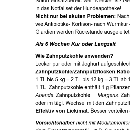
Sofort einsatzbereit- weil ‘s lecker ist! G
in das Notfallset der Hundeapotheke!
Nicht nur b
ei akuten Problemen:
Nach 
wie Antibiotika- Kortison- nach Wurmkur 
Giardien werden Rückstände ausgeleitet
Als 6 Wochen Kur oder Langzeit
Wie Zahnputzkohle anwenden?
Lecker pur oder mit Joghurt aufgeschlec
Zahnputzkohle/Zahnputzflocken Ratio
1 TL bis 5 kg – 2 TL bis 12 kg – 3 TL ab 
1 TL Zahnputzkohle enthält 1 g Pflanze
Abends:
Zahnputzkohle
Morgens:
Zah
oder im tägl. Wechsel mit den Zahnputzf
Effektiv von Lickimat
: Besser verteilen 
Vorsichtshalber
nicht mit Medikamente