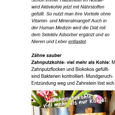
Schon immer Hausmittel im Notfall-
wird Aktivkohle jetzt mit Nährstoffen
gefüllt. So nutzt man ihre Vorteile
ohne
Vitamin- und Mineralmangel! Auch in
der Human Medizin wird die Diät mit
dem Selektiv Adsorber ergänzt und so
Nieren und Leber
entlastet
.
Z
ähne sauber
Zahnputzkohle- viel mehr als Kohle:
M
Zahnputzflocken und Biokokos gefüllt-
sind Bakterien kontrolliert- Mundgeruch-
Entzündung weg und Zahnstein löst si