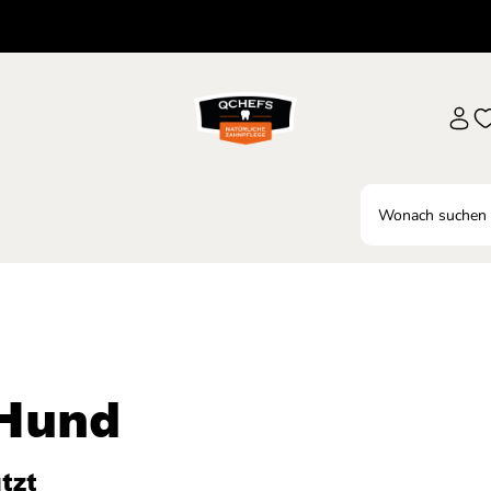
 Hund
tzt