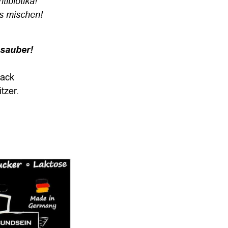
tibiotika!
s mischen!
sauber!
back
sitzer.
le: MIT DEM PLUS GESUNDSEIN: