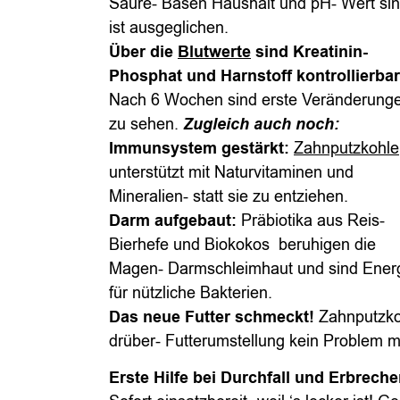
Säure- Basen Haushalt und pH- Wert si
ist ausgeglichen.
Über die
Blutwerte
sind Kreatinin-
Phosphat und Harnstoff kontrollierbar
Nach 6 Wochen sind erste Veränderung
zu sehen.
Zugleich auch noch:
Immunsystem gestärkt:
Zahnputzkohle
unterstützt mit Naturvitaminen und
Mineralien- statt sie zu entziehen.
Darm aufgebaut:
Präbiotika aus Reis-
Bierhefe und Biokokos beruhigen die
Magen- Darmschleimhaut und sind Ener
für nützliche Bakterien.
Das neue Futter schmeckt!
Zahnputzko
drüber- Futterumstellung kein Problem 
Erste Hilfe bei Durchfall und Erbreche