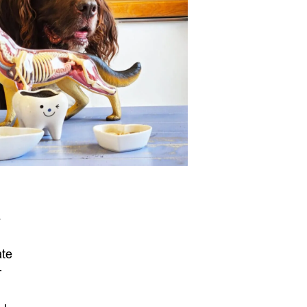
s
ate
r