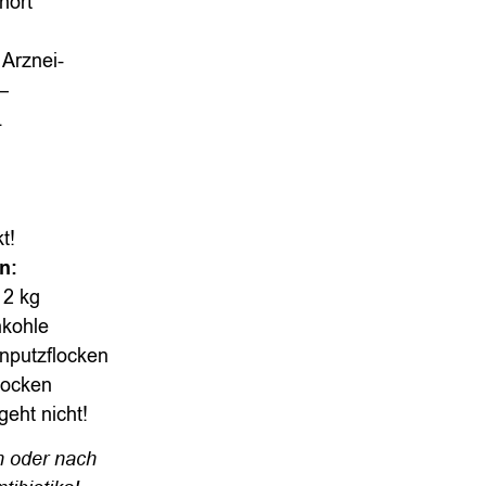
ehört
Arznei-
–
.
kt!
n:
12 kg
nkohle
nputzflocken
locken
geht nicht!
n oder nach