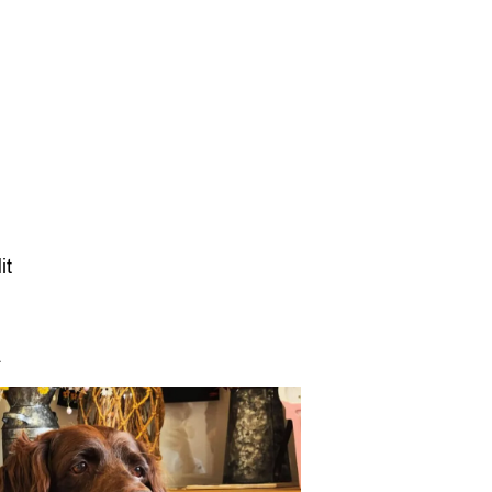
it
ch.