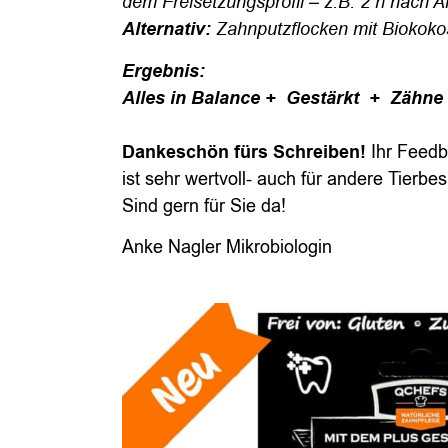
dem Freisetzungsprofil – z.B. 2 h nach An
Alternativ:
Zahnputzflocken mit Biokoko
Ergebnis:
Alles in Balance +
Gestärkt +
Zähne 
Dankeschön fürs Schreiben!
Ihr Feed
ist sehr wertvoll- auch für andere Tierbe
Sind gern für Sie da!
Anke Nagler Mikrobiologin
Zahnputzkoh
Zähne sauber & Darm gesund