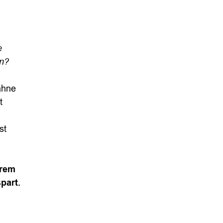
e
en?
ähne
st
m
st
hrem
part.