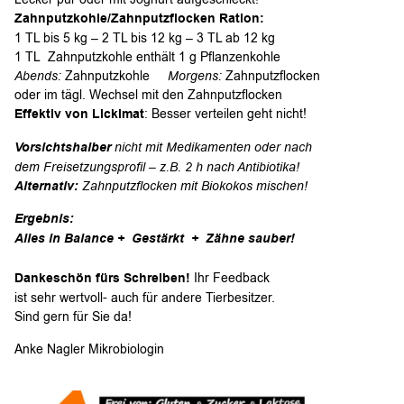
Zahnputzkohle/Zahnputzflocken Ration:
1 TL bis 5 kg – 2 TL bis 12 kg – 3 TL ab 12 kg
1 TL Zahnputzkohle enthält 1 g Pflanzenkohle
Abends:
Zahnputzkohle
Morgens:
Zahnputzflocken
oder im tägl. Wechsel mit den Zahnputzflocken
Effektiv von Lickimat
: Besser verteilen geht nicht!
Vorsichtshalber
nicht mit Medikamenten oder nach
dem Freisetzungsprofil – z.B. 2 h nach Antibiotika!
Alternativ:
Zahnputzflocken mit Biokokos mischen!
Ergebnis:
Alles in Balance +
Gestärkt +
Zähne sauber!
Dankeschön fürs Schreiben!
Ihr Feedback
ist sehr wertvoll- auch für andere Tierbesitzer.
Sind gern für Sie da!
Anke Nagler Mikrobiologin
Zahnputzkohle: MIT DEM PLUS
GESUNDSEIN: Zähne sauber & Darm gesund