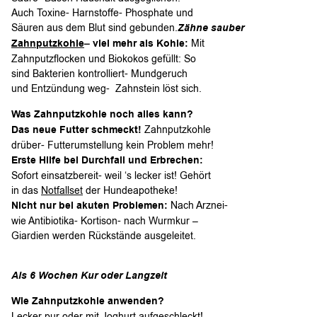
Auch Toxine- Harnstoffe- Phosphate und
Säuren aus dem Blut sind gebunden.
Z
ähne sauber
Zahnputzkohle
– viel mehr als Kohle:
Mit
Zahnputzflocken und Biokokos gefüllt: So
sind Bakterien kontrolliert- Mundgeruch
und Entzündung weg- Zahnstein löst sich.
Was Zahnputzkohle noch alles kann?
Das neue Futter schmeckt!
Zahnputzkohle
drüber- Futterumstellung kein Problem mehr!
Erste Hilfe bei Durchfall und Erbrechen:
Sofort einsatzbereit- weil ‘s lecker ist! Gehört
in das
Notfallset
der Hundeapotheke!
Nicht nur b
ei akuten Problemen:
Nach Arznei-
wie Antibiotika- Kortison- nach Wurmkur –
Giardien werden Rückstände ausgeleitet.
Als 6 Wochen Kur oder Langzeit
Wie Zahnputzkohle anwenden?
Lecker pur oder mit Joghurt aufgeschleckt!