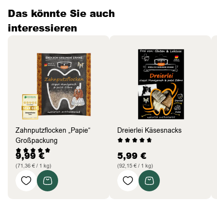
Das könnte Sie auch
interessieren
Zahnputzflocken „Papie“
Dreierlei Käsesnacks
Großpackung
9,99
€
5,99
€
(71,36 € / 1 kg)
(92,15 € / 1 kg)