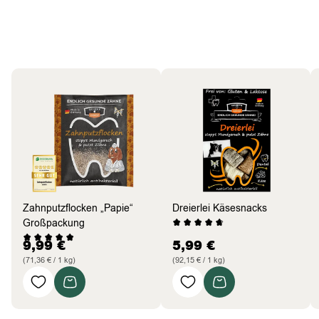
Hund
Bestseller
Zahnputzflocken „Papie“
Dreierlei Käsesnacks
Großpackung
9,99
€
5,99
€
(71,36 € / 1 kg)
(92,15 € / 1 kg)